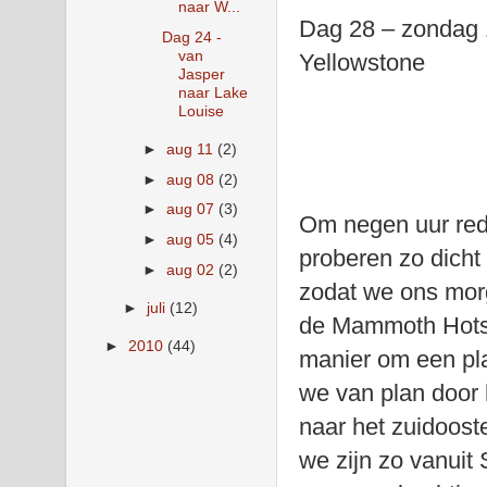
naar W...
Dag 28 – zondag 
Dag 24 -
van
Yellowstone
Jasper
naar Lake
Louise
►
aug 11
(2)
►
aug 08
(2)
►
aug 07
(3)
Om negen uur red
►
aug 05
(4)
proberen zo dicht
►
aug 02
(2)
zodat we ons mor
►
juli
(12)
de Mammoth Hots
►
2010
(44)
manier om een pla
we van plan door 
naar het zuidoos
we zijn zo vanui