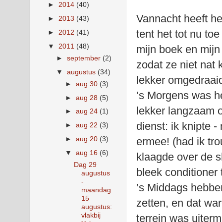
►
2014
(40)
Vannacht heeft h
►
2013
(43)
tent het tot nu t
►
2012
(41)
▼
2011
(48)
mijn boek en mijn
►
september
(2)
zodat ze niet na
▼
augustus
(34)
lekker omgedraai
►
aug 30
(3)
’s Morgens was h
►
aug 28
(5)
lekker langzaam 
►
aug 24
(1)
dienst: ik knipte -
►
aug 22
(3)
►
aug 20
(3)
ermee! (had ik tro
▼
aug 16
(6)
klaagde over de s
Dag 29
bleek conditioner te
augustus
-
’s Middags hebbe
maandag
15
zetten, en dat war
augustus:
vlakbij
terrein was uiterm