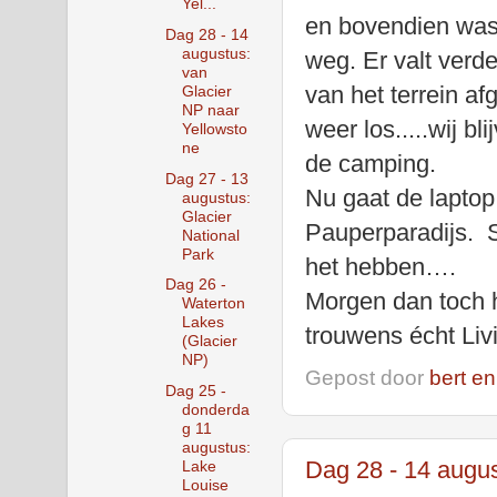
Yel...
en bovendien was
Dag 28 - 14
augustus:
weg. Er valt verde
van
van het terrein afg
Glacier
NP naar
weer los.....wij b
Yellowsto
ne
de camping.
Dag 27 - 13
Nu gaat de laptop 
augustus:
Glacier
Pauperparadijs. S
National
Park
het hebben….
Dag 26 -
Morgen dan toch he
Waterton
Lakes
trouwens écht Livi
(Glacier
NP)
Gepost door
bert en
Dag 25 -
donderda
g 11
augustus:
Dag 28 - 14 augus
Lake
Louise