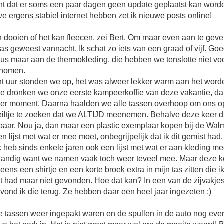
nt dat er soms een paar dagen geen update geplaatst kan word
e ergens stabiel internet hebben zet ik nieuwe posts online!
 dooien of het kan fleecen, zei Bert. Om maar even aan te geve
s geweest vannacht. Ik schat zo iets van een graad of vijf. G
us maar aan de thermokleding, die hebben we tenslotte niet voo
nomen.
t uur stonden we op, het was alweer lekker warm aan het worde
e dronken we onze eerste kampeerkoffie van deze vakantie, dat 
der moment. Daarna haalden we alle tassen overhoop om ons 
eiltje te zoeken dat we ALTIJD meenemen. Behalve deze keer
aar. Nou ja, dan maar een plastic exemplaar kopen bij de Walm
en lijst met wat er mee moet, onbegrijpelijk dat ik dit gemist had
k heb sinds enkele jaren ook een lijst met wat er aan kleding me
handig want we namen vaak toch weer teveel mee. Maar deze ke
eens een shirtje en een korte broek extra in mijn tas zitten die ik
t had maar niet gevonden. Hoe dat kan? In een van de zijvakjes
vond ik die terug. Ze hebben daar een heel jaar ingezeten ;)
e tassen weer ingepakt waren en de spullen in de auto nog even