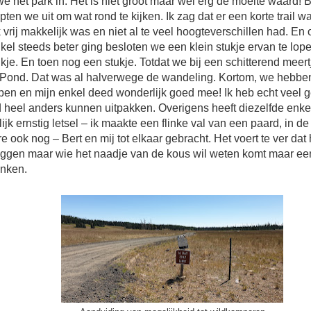
e het park in. Het is niet groot maar wel erg de moeite waard! B
tapten we uit om wat rond te kijken. Ik zag dat er een korte trail wa
 vrij makkelijk was en niet al te veel hoogteverschillen had. En
kel steeds beter ging besloten we een klein stukje ervan te lop
kje. En toen nog een stukje. Totdat we bij een schitterend mee
 Pond. Dat was al halverwege de wandeling. Kortom, we hebbe
pen en mijn enkel deed wonderlijk goed mee! Ik heb echt veel 
 heel anders kunnen uitpakken. Overigens heeft diezelfde enke
ijk ernstig letsel – ik maakte een flinke val van een paard, in de
 ook nog – Bert en mij tot elkaar gebracht. Het voert te ver dat 
 leggen maar wie het naadje van de kous wil weten komt maar ee
inken.