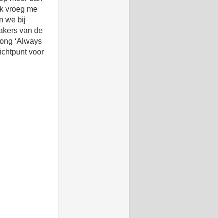
Ik vroeg me
n we bij
akers van de
 song ‘Always
zichtpunt voor