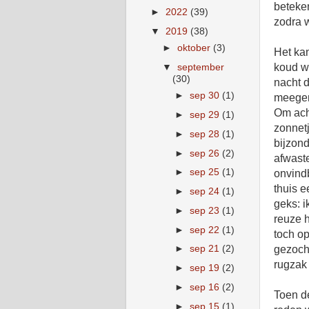
beteke
►
2022
(39)
zodra w
▼
2019
(38)
►
oktober
(3)
Het kan
koud wa
▼
september
(30)
nacht d
►
sep 30
(1)
meege
Om ach
►
sep 29
(1)
zonnetj
►
sep 28
(1)
bijzon
►
sep 26
(2)
afwast
►
sep 25
(1)
onvindb
thuis e
►
sep 24
(1)
geks: i
►
sep 23
(1)
reuze 
►
sep 22
(1)
toch op
►
sep 21
(2)
gezoch
rugzak 
►
sep 19
(2)
►
sep 16
(2)
Toen d
►
sep 15
(1)