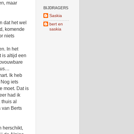
en, maar
BIJDRAGERS
Saskia
n dat het wel
bert en
oed, komende
saskia
r niets
n. In het
is altijd een
opvouwbare
 dus…
art. Ik heb
. Nog iets
e moet. Dat is
er had ik
 thuis al
 van Berts
 herschikt,