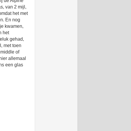
ij de Alpine
s, van 2 mijl,
 omdat het met
en. En nog
rtje kwamen,
n het
geluk gehad,
l, met toen
 middle of
hier allemaal
ns een glas