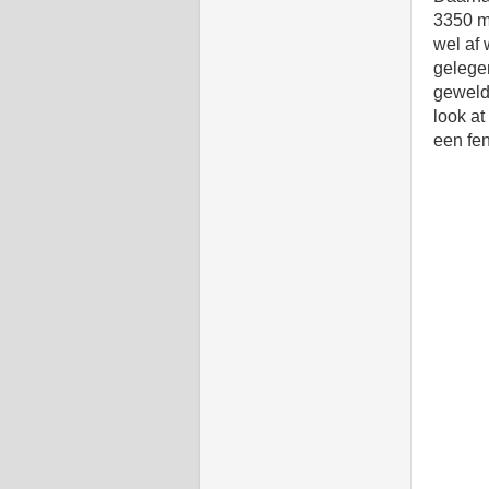
3350 m
wel af 
gelege
geweldi
look at
een fen