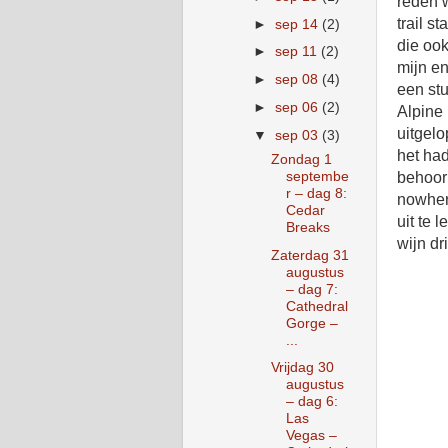
reden w
trail s
►
sep 14
(2)
die ook
►
sep 11
(2)
mijn en
►
sep 08
(4)
een stu
►
sep 06
(2)
Alpine
uitgelo
▼
sep 03
(3)
het had
Zondag 1
septembe
behoorl
r – dag 8:
nowhere
Cedar
uit te
Breaks
wijn dr
Zaterdag 31
augustus
– dag 7:
Cathedral
Gorge –
...
Vrijdag 30
augustus
– dag 6:
Las
Vegas –