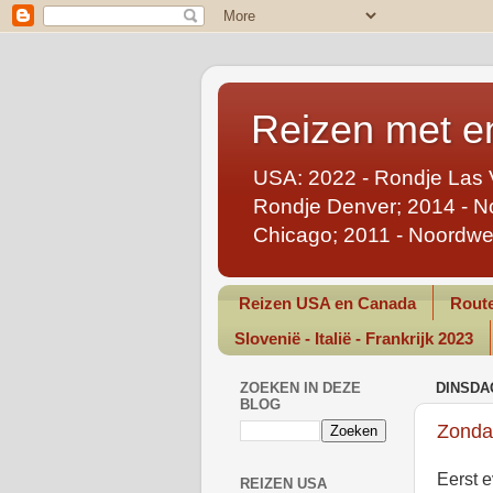
Reizen met en
USA: 2022 - Rondje Las 
Rondje Denver; 2014 - No
Chicago; 2011 - Noordwe
Reizen USA en Canada
Route
Slovenië - Italië - Frankrijk 2023
ZOEKEN IN DEZE
DINSDA
BLOG
Zonda
Eerst e
REIZEN USA