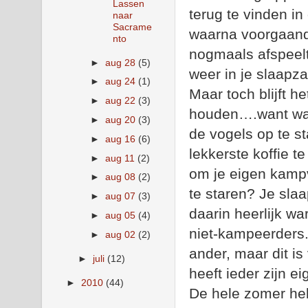
Lassen
terug te vinden i
naar
Sacrame
waarna voorgaand
nto
nogmaals afspeelt
►
aug 28
(5)
weer in je slaapz
►
aug 24
(1)
Maar toch blijft h
►
aug 22
(3)
houden….want wat 
►
aug 20
(3)
de vogels op te st
►
aug 16
(6)
lekkerste koffie t
►
aug 11
(2)
om je eigen kampvu
►
aug 08
(2)
te staren? Je slaa
►
aug 07
(3)
daarin heerlijk wa
►
aug 05
(4)
niet-kampeerders.
►
aug 02
(2)
ander, maar dit i
►
juli
(12)
heeft ieder zijn e
►
2010
(44)
De hele zomer he