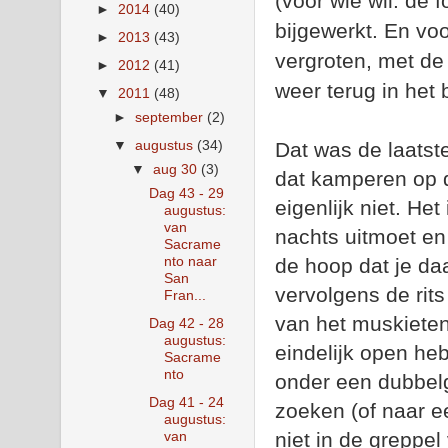
(voor wie wil: de 
►
2014
(40)
bijgewerkt. En voo
►
2013
(43)
vergroten, met de
►
2012
(41)
weer terug in het 
▼
2011
(48)
►
september
(2)
▼
augustus
(34)
Dat was de laatst
▼
aug 30
(3)
dat kamperen op d
Dag 43 - 29
eigenlijk niet. Het
augustus:
van
nachts uitmoet en
Sacrame
nto naar
de hoop dat je daa
San
vervolgens de rit
Fran...
van het muskietend
Dag 42 - 28
augustus:
eindelijk open heb
Sacrame
nto
onder een dubbelge
Dag 41 - 24
zoeken (of naar e
augustus:
van
niet in de greppel