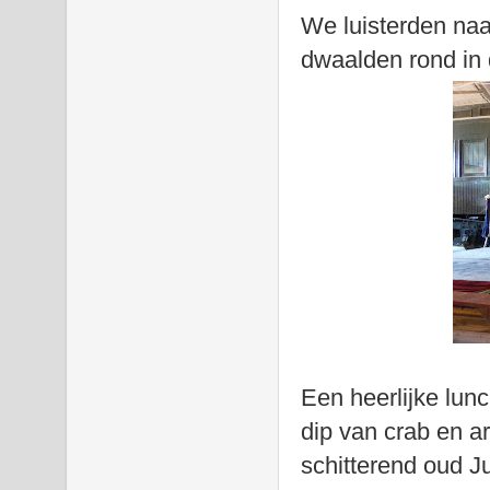
We luisterden naa
dwaalden rond in 
Een heerlijke lun
dip van crab en a
schitterend oud J