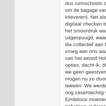
dus ruimschoots d
om de bagage van
inleveren). Net a
digitaal checken b
het smoordruk wa
uitgespuugd, waar
die collectief aan
vroeg aan ons w
van het woord Ho
opties, dacht ik: 
we geen geestver
mogen nu zo door
tweeën. We werden
nog zesentachtig
Eindeloos moesten