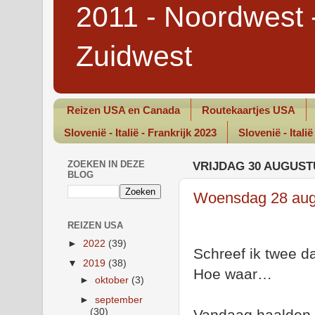
2011 - Noordwest 
Zuidwest
Reizen USA en Canada
Routekaartjes USA
Slovenië - Italië - Frankrijk 2023
Slovenië - Italië
ZOEKEN IN DEZE
VRIJDAG 30 AUGUST
BLOG
Woensdag 28 augu
REIZEN USA
►
2022
(39)
Schreef ik twee da
▼
2019
(38)
Hoe waar…
►
oktober
(3)
►
september
(30)
Vandaag haalden w