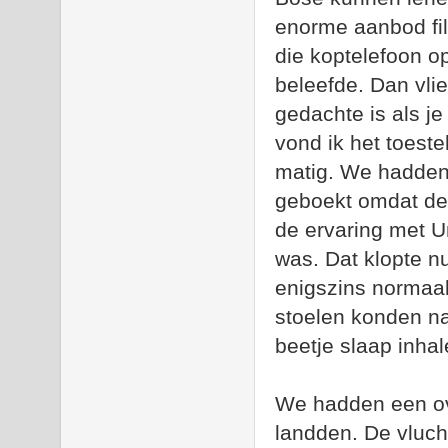
enorme aanbod fi
die koptelefoon op
beleefde. Dan vli
gedachte is als je
vond ik het toest
matig. We hadden 
geboekt omdat de 
de ervaring met Un
was. Dat klopte nu
enigszins normaal
stoelen konden na
beetje slaap inhal
We hadden een ov
landden. De vluch