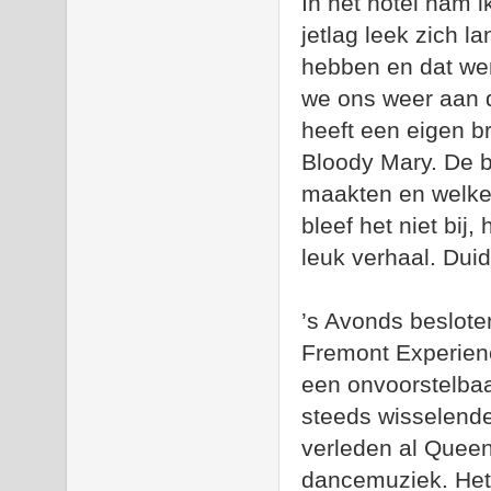
In het hotel nam i
jetlag leek zich 
hebben en dat wer
we ons weer aan de
heeft een eigen br
Bloody Mary. De b
maakten en welke
bleef het niet bij
leuk verhaal. Duid
’s Avonds beslote
Fremont Experienc
een onvoorstelbaa
steeds wisselende
verleden al Queen
dancemuziek. Het i