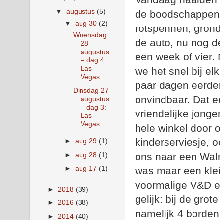
▼
augustus
(5)
de boodschappen b
▼
aug 30
(2)
rotspennen, grondz
Woensdag
de auto, nu nog d
28
augustus
een week of vier. 
– dag 4:
Las
we het snel bij el
Vegas
paar dagen eerder
Dinsdag 27
onvindbaar. Dat ee
augustus
– dag 3:
vriendelijke jon
Las
Vegas
hele winkel door o
kinderserviesje, 
►
aug 29
(1)
►
aug 28
(1)
ons naar een Walm
►
aug 17
(1)
was maar een klei
voormalige V&D er
►
2018
(39)
gelijk: bij de gro
►
2016
(38)
namelijk 4 borde
►
2014
(40)