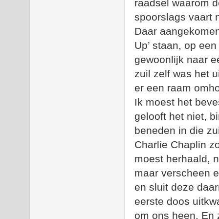
raadsel waarom de
spoorslags vaart 
Daar aangekomen
Up’ staan, op een
gewoonlijk naar e
zuil zelf was het 
er een raam omho
Ik moest het beve
gelooft het niet,
beneden in die zu
Charlie Chaplin z
moest herhaald, 
maar verscheen er
en sluit deze daa
eerste doos uitkw
om ons heen. En z