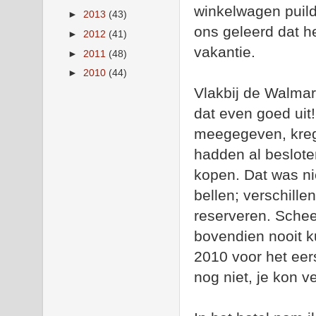
winkelwagen puilde
►
2013
(43)
ons geleerd dat he
►
2012
(41)
vakantie.
►
2011
(48)
►
2010
(44)
Vlakbij de Walma
dat even goed uit!
meegegeven, kreg
hadden al beslote
kopen. Dat was ni
bellen; verschill
reserveren. Schee
bovendien nooit k
2010 voor het eer
nog niet, je kon v