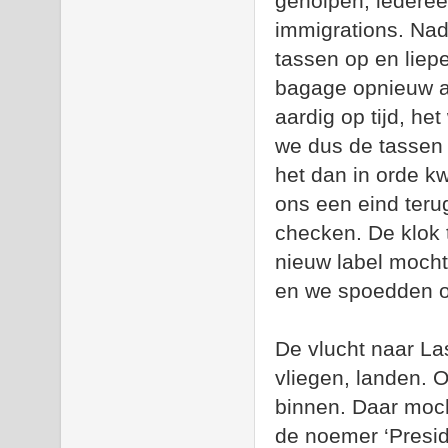
geholpen, iedere
immigrations. Nad
tassen op en liep
bagage opnieuw a
aardig op tijd, he
we dus de tassen n
het dan in orde 
ons een eind teru
checken. De klok 
nieuw label mocht
en we spoedden on
De vlucht naar Las
vliegen, landen. 
binnen. Daar moch
de noemer ‘Preside