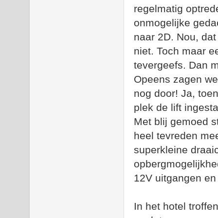
regelmatig optre
onmogelijke gedach
naar 2D. Nou, dat
niet. Toch maar e
tevergeefs.
Dan m
Opeens zagen we h
nog door! Ja, toe
plek de lift inges
Met blij gemoed s
heel tevreden mee 
superkleine draaic
opbergmogelijkhed
12V uitgangen en 
In het hotel troffe