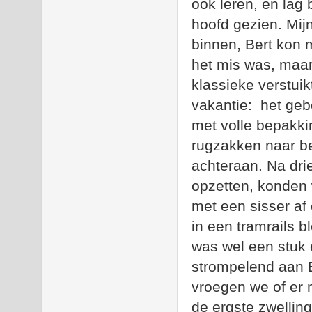
ook leren, en lag 
hoofd gezien. Mijn
binnen, Bert kon 
het mis was, maar
klassieke verstuik
vakantie:
het geb
met volle bepakki
rugzakken naar be
achteraan. Na dri
opzetten, konden 
met een sisser af
in een tramrails b
was wel een stuk 
strompelend aan B
vroegen we of er
de ergste zwelling