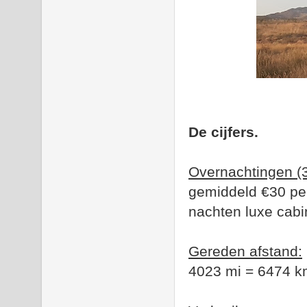
De cijfers.
Overnachtingen (3
gemiddeld €30 per 
nachten luxe cab
Gereden afstand:
4023 mi =
6474 k