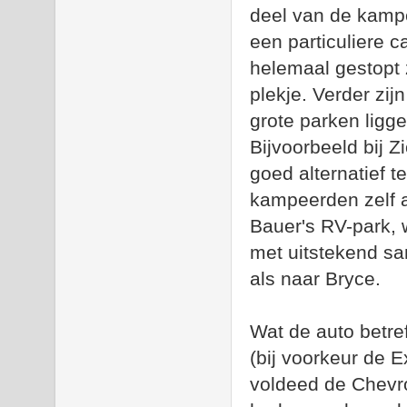
deel van de kampe
een particuliere c
helemaal gestopt z
plekje. Verder zij
grote parken ligg
Bijvoorbeeld bij Z
goed alternatief t
kampeerden zelf a
Bauer's RV-park, 
met uitstekend san
als naar Bryce.
Wat de auto betref
(bij voorkeur de 
voldeed de Chevro