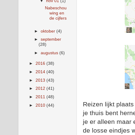
▼
nov 01
(1)
Nabeschou
wing en
de cijfers
►
oktober
(4)
►
september
(28)
►
augustus
(6)
►
2016
(38)
►
2014
(40)
►
2013
(43)
►
2012
(41)
►
2011
(48)
Reizen lijkt plaat
►
2010
(44)
je thuis bent hern
je er alleen maar
de losse eindjes 