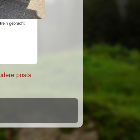
trein gebracht
dere posts