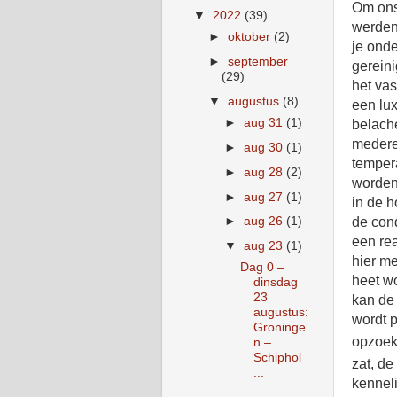
Om ons
▼
2022
(39)
werden 
►
oktober
(2)
je onde
►
september
gerein
(29)
het vas
▼
augustus
(8)
een lu
►
aug 31
(1)
belache
medere
►
aug 30
(1)
temper
►
aug 28
(2)
worden 
►
aug 27
(1)
in de 
►
aug 26
(1)
de cond
een rea
▼
aug 23
(1)
hier me
Dag 0 –
heet w
dinsdag
23
kan de 
augustus:
wordt 
Groninge
opzoeke
n –
Schiphol
zat, de
...
kenneli