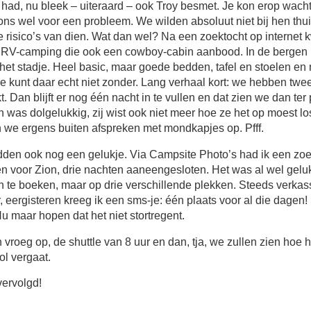
had, nu bleek – uiteraard – ook Troy besmet. Je kon erop wach
ons wel voor een probleem. We wilden absoluut niet bij hen thu
e risico’s van dien. Wat dan wel? Na een zoektocht op internet
n RV-camping die ook een cowboy-cabin aanbood. In de bergen
 het stadje. Heel basic, maar goede bedden, tafel en stoelen en n
Je kunt daar echt niet zonder. Lang verhaal kort: we hebben twe
. Dan blijft er nog één nacht in te vullen en dat zien we dan ter
was dolgelukkig, zij wist ook niet meer hoe ze het op moest l
 we ergens buiten afspreken met mondkapjes op. Pfff.
den ook nog een gelukje. Via Campsite Photo’s had ik een zo
n voor Zion, drie nachten aaneengesloten. Het was al wel geluk
n te boeken, maar op drie verschillende plekken. Steeds verka
 eergisteren kreeg ik een sms-je: één plaats voor al die dagen!
u maar hopen dat het niet stortregent.
vroeg op, de shuttle van 8 uur en dan, tja, we zullen zien hoe 
ol vergaat.
vervolgd!