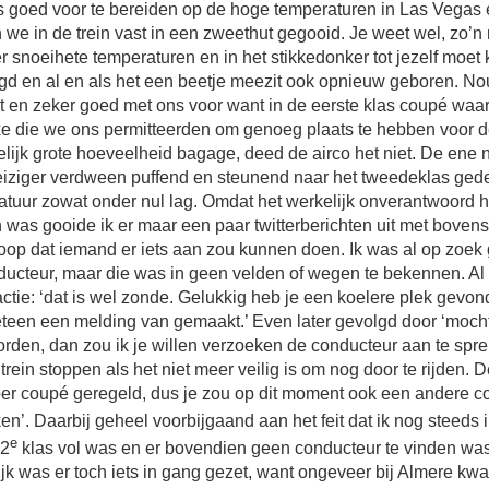
 goed voor te bereiden op de hoge temperaturen in Las Vegas
we in de trein vast in een zweethut gegooid. Je weet wel, zo’n r
r snoeihete temperaturen en in het stikkedonker tot jezelf moet
igd en al en als het een beetje meezit ook opnieuw geboren. N
t en zeker goed met ons voor want in de eerste klas coupé waar
xe die we ons permitteerden om genoeg plaats te hebben voor d
lijk grote hoeveelheid bagage, deed de airco het niet. De ene
iziger verdween puffend en steunend naar het tweedeklas ged
atuur zowat onder nul lag. Omdat het werkelijk onverantwoord h
was gooide ik er maar een paar twitterberichten uit met boven
hoop dat iemand er iets aan zou kunnen doen. Ik was al op zoek
ucteur, maar die was in geen velden of wegen te bekennen. Al 
ctie: ‘dat is wel zonde. Gelukkig heb je een koelere plek gevon
teen een melding van gemaakt.’ Even later gevolgd door ‘mocht
orden, dan zou ik je willen verzoeken de conducteur aan te spr
trein stoppen als het niet meer veilig is om nog door te rijden. 
per coupé geregeld, dus je zou op dit moment ook een andere 
n’. Daarbij geheel voorbijgaand aan het feit dat ik nog steeds 
e
 2
klas vol was en er bovendien geen conducteur te vinden wa
jk was er toch iets in gang gezet, want ongeveer bij Almere k