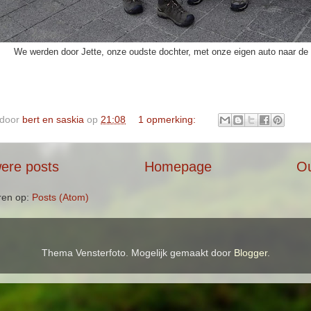
We werden door Jette, onze oudste dochter, met onze eigen auto naar de 
 door
bert en saskia
op
21:08
1 opmerking:
ere posts
Homepage
Ou
ren op:
Posts (Atom)
Thema Vensterfoto. Mogelijk gemaakt door
Blogger
.