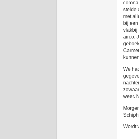
corona 
stelde 
met all
bij ee
vlakbij
airco. 
geboekt
Carmen 
kunnen
We had
gegeve
nachte
zowaar,
weer. N
Morgen 
Schiph
Wordt 