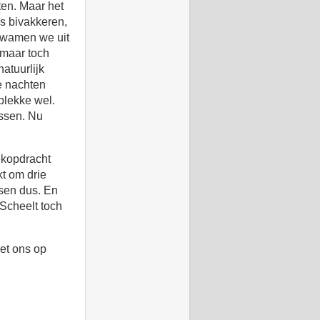
ten. Maar het
is bivakkeren,
 kwamen we uit
 maar toch
atuurlijk
e nachten
 plekke wel.
ossen. Nu
ekopdracht
t om drie
ssen dus. En
 Scheelt toch
het ons op