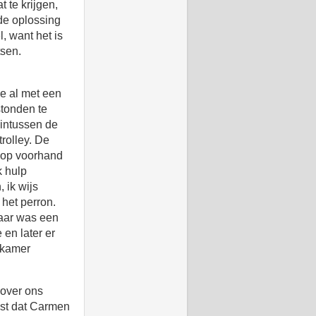
 te krijgen,
de oplossing
, want het is
tsen.
we al met een
stonden te
 intussen de
rolley. De
h op voorhand
k hulp
 ik wijs
 het perron.
daar was een
en later er
elkamer
 over ons
post dat Carmen