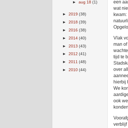
een aar
►
aug 18
(1)
wat ni
►
2019
(38)
kwam: h
natuurl
►
2018
(39)
Opgelo
►
2016
(38)
Vlak vo
►
2014
(40)
man of 
►
2013
(43)
wachten
►
2012
(41)
tijd te
►
2011
(48)
Stadska
over al
►
2010
(44)
aanneem
hierbij
We kond
aardige
ook wee
konden
Vooraf
verblij