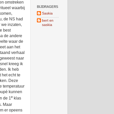
 en omstreken
BIJDRAGERS
itueel waarbij
 komen,
Saskia
ou, de NS had
bert en
 we inzaten,
saskia
e best
 na de andere
eelte waar de
eet aan het
staand verhaal
 geweest naar
snel kreeg ik
den. Ik heb
 het echt te
eken. Deze
De temperatuur
coupé kunnen
e
in de 1
klas
s. Maar
wam er opeens