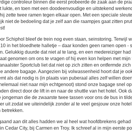
dige controleur binnen die eerst probeerde de zaak aan de praat
et lukte, en toen met een doodeenvoudige en uitstekend werken
ij zette twee ramen tegen elkaar open. Met een speciale sleutel
ijk niet de bedoeling dat je zelf aan die raampjes gaat zitten pru
st!
or Schiphol bleef de trein nog even staan, seinstoring. Terwijl 
10 in het bloedhete halletje – daar konden geen ramen open - 
. Gelukkig duurde dat niet al te lang, en een medereiziger had
 baat genomen om ons te vragen of hij even kon helpen met mijn t
naalster Sportclub liet dat niet op zich zitten en ontfermde zic
le andere bagage. Aangezien bij volwassenheid hoort dat je oo
t als dat nodig is (in plaats van puberaal alles zelf willen doen,
 helemaal niet naar mijn echtgenoot) stond onze bagage snel op
en direct door de lift in en naar de shuttle van het hotel. Ook 
 jongeman die de zwaarste twee tassen voor ons de bus in tilde 
r uit zodat we uiteindelijk zonder al te veel gesjouw onze hot
 betrekken.
gaand aan dit alles hadden we al heel wat hoofdbrekens gehad
f in Cedar City, bij Carmen en Troy. Ik schreef al in mijn eerste 