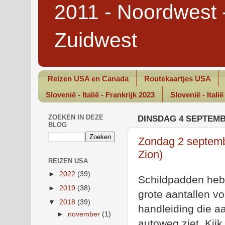
2011 - Noordwest 
Zuidwest
Reizen USA en Canada
Routekaartjes USA
Slovenië - Italië - Frankrijk 2023
Slovenië - Italië
ZOEKEN IN DEZE
DINSDAG 4 SEPTEMB
BLOG
Zondag 2 septemb
Zion)
REIZEN USA
►
2022
(39)
Schildpadden hebb
►
2019
(38)
grote aantallen v
▼
2018
(39)
handleiding die a
►
november
(1)
autoweg ziet. Kijk