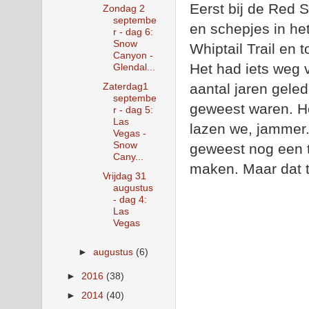
Eerst bij de Red
Zondag 2
septembe
en schepjes in he
r - dag 6:
Snow
Whiptail Trail en 
Canyon -
Het had iets weg 
Glendal...
aantal jaren gele
Zaterdag1
septembe
geweest waren. H
r - dag 5:
Las
lazen we, jammer. 
Vegas -
Snow
geweest nog een 
Cany...
maken. Maar dat t
Vrijdag 31
augustus
- dag 4:
Las
Vegas
►
augustus
(6)
►
2016
(38)
►
2014
(40)