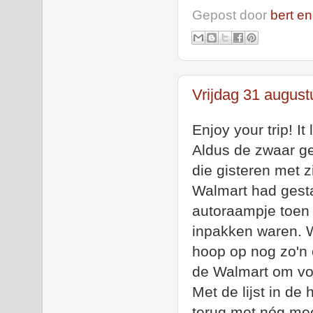
Gepost door
bert en
Vrijdag 31 august
Enjoy your trip! It
Aldus de zwaar g
die
gisteren
met z
Walmart had gestaa
autoraampje toen h
inpakken waren. W
hoop op nog zo'n
de Walmart om voo
Met de lijst in de
terug met nóg mee