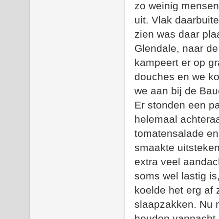
zo weinig mensen 
uit. Vlak daarbui
zien was daar pla
Glendale, naar de B
kampeert er op gras
douches en we ko
we aan bij de Bau
Er stonden een pa
helemaal achteraa
tomatensalade en 
smaakte uitsteke
extra veel aandac
soms wel lastig is
koelde het erg af
slaapzakken. Nu 
houden vannacht. 