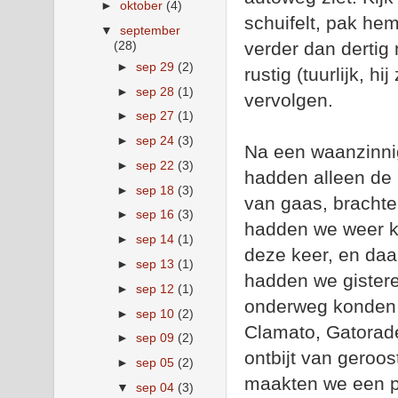
►
oktober
(4)
schuifelt, pak he
▼
september
(28)
verder dan dertig 
►
sep 29
(2)
rustig (tuurlijk, h
►
sep 28
(1)
vervolgen.
►
sep 27
(1)
►
sep 24
(3)
Na een waanzinni
►
sep 22
(3)
hadden alleen de 
►
sep 18
(3)
van gaas, brachte
►
sep 16
(3)
hadden we weer ka
►
sep 14
(1)
deze keer, en daa
►
sep 13
(1)
hadden we gistere
►
sep 12
(1)
onderweg konden k
►
sep 10
(2)
Clamato, Gatorad
►
sep 09
(2)
ontbijt van geroos
►
sep 05
(2)
maakten we een pa
▼
sep 04
(3)