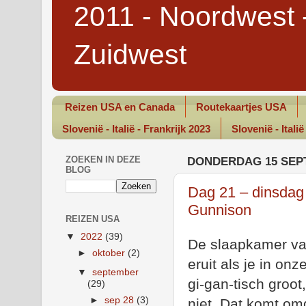
2011 - Noordwest 
Zuidwest
Reizen USA en Canada
Routekaartjes USA
Slovenië - Italië - Frankrijk 2023
Slovenië - Italië
ZOEKEN IN DEZE
DONDERDAG 15 SEP
BLOG
Dag 21 – dinsdag 
Gunnison
REIZEN USA
▼
2022
(39)
De slaapkamer van
►
oktober
(2)
eruit als je in onz
▼
september
gi-gan-tisch groot,
(29)
►
sep 28
(3)
niet. Dat komt om