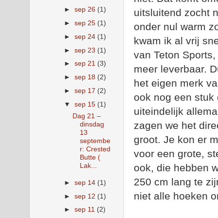
►
sep 26
(1)
uitsluitend zocht 
►
sep 25
(1)
onder nul warm zo
►
sep 24
(1)
kwam ik al vrij sne
►
sep 23
(1)
van Teton Sports,
►
sep 21
(3)
meer leverbaar. D
►
sep 18
(2)
het eigen merk va
►
sep 17
(2)
ook nog een stuk 
▼
sep 15
(1)
uiteindelijk allem
Dag 21 –
zagen we het dire
dinsdag
13
groot. Je kon er m
septembe
r: Crested
voor een grote, s
Butte (
Lak...
ook, die hebben w
250 cm lang te zi
►
sep 14
(1)
niet alle hoeken o
►
sep 12
(1)
►
sep 11
(2)