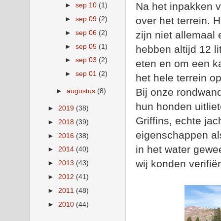
Na het inpakken 
►
sep 10
(1)
over het terrein. 
►
sep 09
(2)
►
sep 06
(2)
zijn niet allemaal
►
sep 05
(1)
hebben altijd 12 l
►
sep 03
(2)
eten en om een ka
►
sep 01
(2)
het hele terrein o
Bij onze rondwan
►
augustus
(8)
hun honden uitlie
►
2019
(38)
Griffins, echte j
►
2018
(39)
eigenschappen als
►
2016
(38)
in het water gewee
►
2014
(40)
wij konden verif
►
2013
(43)
►
2012
(41)
►
2011
(48)
►
2010
(44)