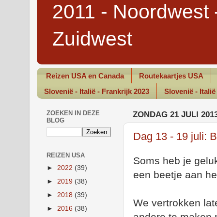
2011 - Noordwest 
Zuidwest
Reizen USA en Canada
Routekaartjes USA
Slovenië - Italië - Frankrijk 2023
Slovenië - Italië
ZOEKEN IN DEZE
ZONDAG 21 JULI 201
BLOG
Dag 13 - 19 juli: 
REIZEN USA
Soms heb je geluk
►
2022
(39)
een beetje aan het
►
2019
(38)
►
2018
(39)
We vertrokken lat
►
2016
(38)
andere te maken m