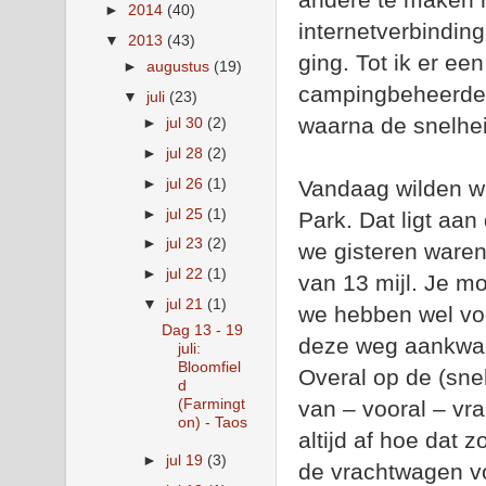
►
2014
(40)
internetverbinding
▼
2013
(43)
ging. Tot ik er e
►
augustus
(19)
campingbeheerder,
▼
juli
(23)
waarna de snelhei
►
jul 30
(2)
►
jul 28
(2)
►
jul 26
(1)
Vandaag wilden we
►
jul 25
(1)
Park. Dat ligt aa
►
jul 23
(2)
we gisteren waren
►
jul 22
(1)
van 13 mijl. Je m
▼
jul 21
(1)
we hebben wel voo
Dag 13 - 19
deze weg aankwa
juli:
Bloomfiel
Overal op de (sne
d
(Farmingt
van – vooral – vr
on) - Taos
altijd af hoe dat
►
jul 19
(3)
de vrachtwagen vo