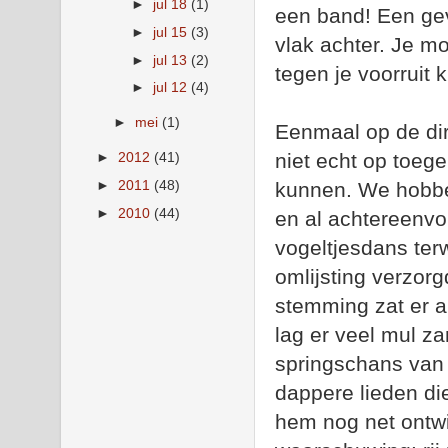
►
jul 18
(1)
een band! Een geva
►
jul 15
(3)
vlak achter. Je mo
►
jul 13
(2)
tegen je voorruit kr
►
jul 12
(4)
►
mei
(1)
Eenmaal op de dir
niet echt op toeg
►
2012
(41)
►
2011
(48)
kunnen. We hobbe
►
2010
(44)
en al achtereenvo
vogeltjesdans ter
omlijsting verzor
stemming zat er a
lag er veel mul z
springschans van 
dappere lieden d
hem nog net ontwi