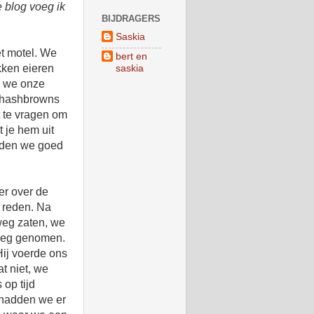
e blog voeg ik
BIJDRAGERS
Saskia
et motel. We
bert en
kken eieren
saskia
n we onze
r hashbrowns
t te vragen om
 je hem uit
onden we goed
er over de
k reden. Na
weg zaten, we
 weg genomen.
ij voerde ons
t niet, we
 op tijd
hadden we er