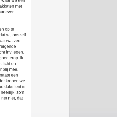
p waar we een
lakkaten met
aar even
en op te
dat wij onszelf
aar wat veel
dreigende
cht invliegen.
goed erop. Ik
 licht en
r blij mee,
arnaast een
rder kropen we
beldaks tent is
heerlijk, zo’n
net niet, dat