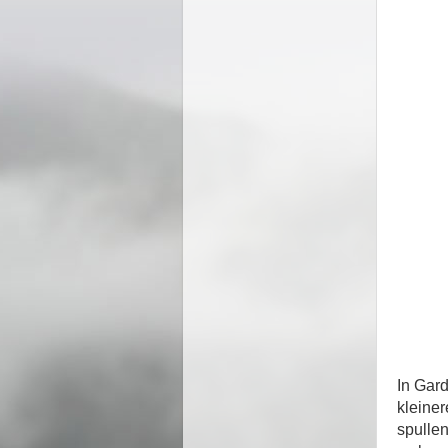
In Gar
kleine
spulle