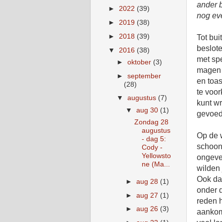
ander b
►
2022
(39)
nog eve
►
2019
(38)
►
2018
(39)
Tot bui
beslote
▼
2016
(38)
met spe
►
oktober
(3)
magen 
►
september
en toas
(28)
te voor
▼
augustus
(7)
kunt wr
▼
aug 30
(1)
gevoed
Zondag 28
augustus
Op de 
- dag 5:
schoonh
Cody -
Yellowsto
ongeve
ne (Ma...
wilden
Ook da
►
aug 28
(1)
onder d
►
aug 27
(1)
reden h
►
aug 26
(3)
aankom