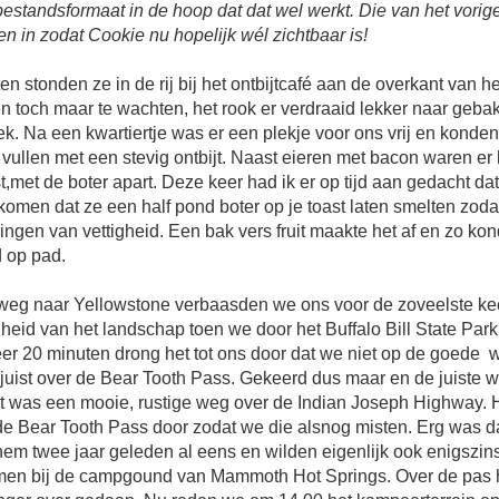
estandsformaat in de hoop dat dat wel werkt. Die van het vorig
n in zodat Cookie nu hopelijk wél zichtbaar is!
ten stonden ze in de rij bij het ontbijtcafé aan de overkant van h
n toch maar te wachten, het rook er verdraaid lekker naar geba
k. Na een kwartiertje was er een plekje voor ons vrij en konde
vullen met een stevig ontbijt. Naast eieren met bacon waren e
t,met de boter apart. Deze keer had ik er op tijd aan gedacht da
komen dat ze een half pond boter op je toast laten smelten zodat
ingen van vettigheid. Een bak vers fruit maakte het af en zo k
 op pad.
weg naar Yellowstone verbaasden we ons voor de zoveelste ke
eid van het landschap toen we door het Buffalo Bill State Par
er 20 minuten drong het tot ons door dat we niet op de goede 
 juist over de Bear Tooth Pass. Gekeerd dus maar en de juiste
t was een mooie, rustige weg over de Indian Joseph Highway. H
e Bear Tooth Pass door zodat we die alsnog misten. Erg was da
em twee jaar geleden al eens en wilden eigenlijk ook enigszins
en bij de campgound van Mammoth Hot Springs. Over de pas 