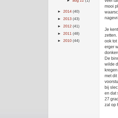
veel l
►
aug 22
(1)
mooi pl
►
2014
(40)
waarsc
nagevra
►
2013
(43)
►
2012
(41)
Je kent
►
2011
(48)
zetten.
►
2010
(44)
ook tot
erger 
donkere
De binn
wilde d
kregen 
met dit
voorstu
bij sle
en dat 
27 grad
zal op 