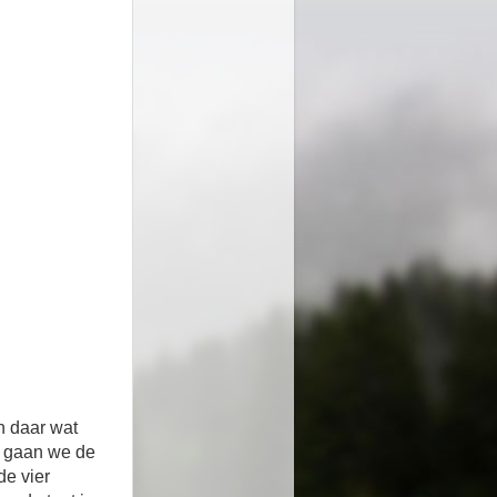
n daar wat
n gaan we de
de vier