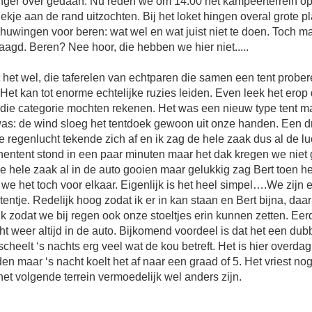
anger over gedaan. Nu reden we om 14.00 het kampeerterrein o
ekje aan de rand uitzochten. Bij het loket hingen overal grote p
huwingen voor beren: wat wel en wat juist niet te doen. Toch m
agd. Beren? Nee hoor, die hebben we hier niet.....
 het wel, die taferelen van echtparen die samen een tent prober
 Het kan tot enorme echtelijke ruzies leiden. Even leek het erop 
 die categorie mochten rekenen. Het was een nieuw type tent m
was: de wind sloeg het tentdoek gewoon uit onze handen. Een 
 regenlucht tekende zich af en ik zag de hele zaak dus al de lu
entent stond in een paar minuten maar het dak kregen we niet 
e hele zaak al in de auto gooien maar gelukkig zag Bert toen het
we het toch voor elkaar. Eigenlijk is het heel simpel….We zijn e
 tentje. Redelijk hoog zodat ik er in kan staan en Bert bijna, da
k zodat we bij regen ook onze stoeltjes erin kunnen zetten. Ee
cht weer altijd in de auto. Bijkomend voordeel is dat het een dub
scheelt ‘s nachts erg veel wat de kou betreft. Het is hier overdag 
en maar ‘s nacht koelt het af naar een graad of 5. Het vriest nog 
het volgende terrein vermoedelijk wel anders zijn.