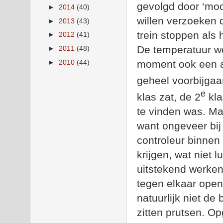
gevolgd door ‘moc
►
2014
(40)
willen verzoeken 
►
2013
(43)
trein stoppen als 
►
2012
(41)
De temperatuur wo
►
2011
(48)
moment ook een a
►
2010
(44)
geheel voorbijgaan
e
klas zat, de 2
kla
te vinden was. Maa
want ongeveer bi
controleur binnen
krijgen, wat niet
uitstekend werken
tegen elkaar open.
natuurlijk niet de
zitten prutsen. Op