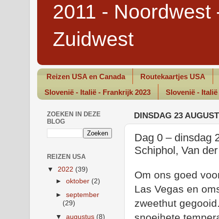
2011 - Noordwest 
Zuidwest
Reizen USA en Canada
Routekaartjes USA
Slovenië - Italië - Frankrijk 2023
Slovenië - Italië
ZOEKEN IN DEZE
DINSDAG 23 AUGUST
BLOG
Dag 0 – dinsdag 2
Schiphol, Van der
REIZEN USA
▼
2022
(39)
Om ons goed voor
►
oktober
(2)
Las Vegas en omst
►
september
zweethut gegooid. 
(29)
snoeihete temperat
▼
augustus
(8)