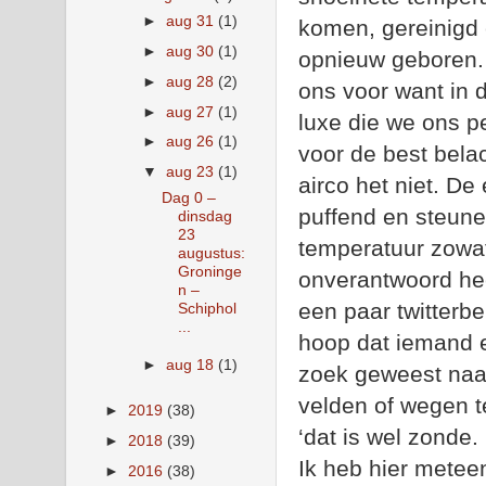
►
aug 31
(1)
komen, gereinigd 
►
aug 30
(1)
opnieuw geboren.
►
aug 28
(2)
ons voor want in 
►
aug 27
(1)
luxe die we ons p
►
aug 26
(1)
voor de best bela
▼
aug 23
(1)
airco het niet. D
Dag 0 –
puffend en steune
dinsdag
23
temperatuur zowat
augustus:
Groninge
onverantwoord he
n –
een paar twitterb
Schiphol
...
hoop dat iemand e
►
aug 18
(1)
zoek geweest naa
velden of wegen t
►
2019
(38)
‘dat is wel zonde
►
2018
(39)
Ik heb hier metee
►
2016
(38)