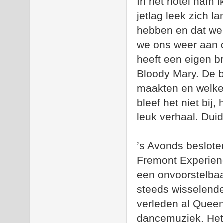
In het hotel nam i
jetlag leek zich 
hebben en dat wer
we ons weer aan de
heeft een eigen br
Bloody Mary. De b
maakten en welke
bleef het niet bij
leuk verhaal. Duid
’s Avonds beslote
Fremont Experienc
een onvoorstelbaa
steeds wisselende
verleden al Queen
dancemuziek. Het i