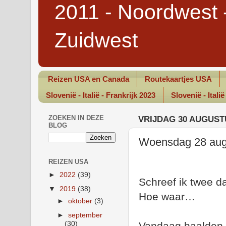
2011 - Noordwest 
Zuidwest
Reizen USA en Canada
Routekaartjes USA
Slovenië - Italië - Frankrijk 2023
Slovenië - Italië
ZOEKEN IN DEZE
VRIJDAG 30 AUGUST
BLOG
Woensdag 28 augu
REIZEN USA
►
2022
(39)
Schreef ik twee da
▼
2019
(38)
Hoe waar…
►
oktober
(3)
►
september
(30)
Vandaag haalden w