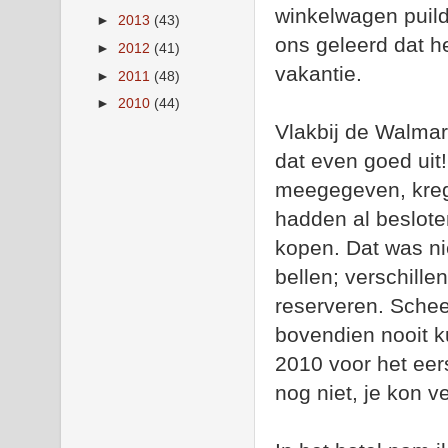
winkelwagen puilde
►
2013
(43)
ons geleerd dat he
►
2012
(41)
vakantie.
►
2011
(48)
►
2010
(44)
Vlakbij de Walma
dat even goed uit!
meegegeven, kreg
hadden al beslote
kopen. Dat was ni
bellen; verschill
reserveren. Schee
bovendien nooit k
2010 voor het eer
nog niet, je kon v