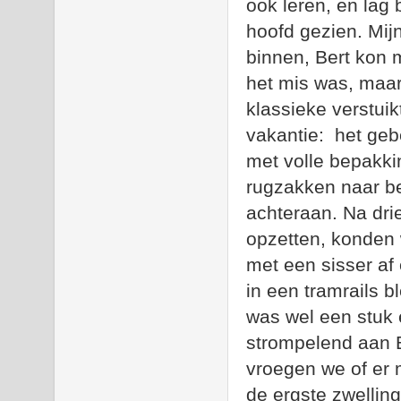
ook leren, en lag 
hoofd gezien. Mijn
binnen, Bert kon 
het mis was, maar
klassieke verstuik
vakantie:
het geb
met volle bepakki
rugzakken naar be
achteraan. Na dri
opzetten, konden 
met een sisser af
in een tramrails b
was wel een stuk 
strompelend aan B
vroegen we of er
de ergste zwelling