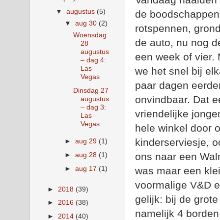
▼
augustus
(5)
de boodschappen b
▼
aug 30
(2)
rotspennen, grondz
Woensdag
de auto, nu nog d
28
augustus
een week of vier. 
– dag 4:
Las
we het snel bij el
Vegas
paar dagen eerder
Dinsdag 27
onvindbaar. Dat ee
augustus
– dag 3:
vriendelijke jon
Las
Vegas
hele winkel door o
kinderserviesje, 
►
aug 29
(1)
►
aug 28
(1)
ons naar een Walm
►
aug 17
(1)
was maar een klei
voormalige V&D er
►
2018
(39)
gelijk: bij de gro
►
2016
(38)
namelijk 4 borde
►
2014
(40)