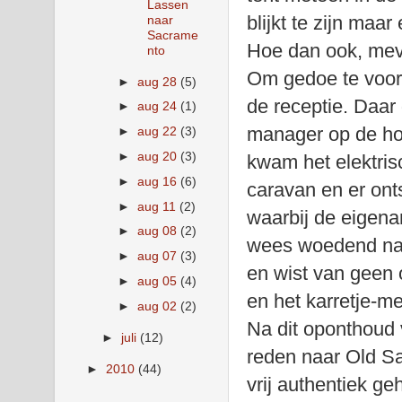
Lassen
blijkt te zijn maa
naar
Sacrame
Hoe dan ook, mevr
nto
Om gedoe te voor
►
aug 28
(5)
de receptie. Daar
►
aug 24
(1)
manager op de hoo
►
aug 22
(3)
►
aug 20
(3)
kwam het elektrisc
►
aug 16
(6)
caravan en er ont
►
aug 11
(2)
waarbij de eigenar
►
aug 08
(2)
wees woedend naa
►
aug 07
(3)
en wist van geen o
►
aug 05
(4)
en het karretje-m
►
aug 02
(2)
Na dit oponthoud
►
juli
(12)
reden naar Old Sa
►
2010
(44)
vrij authentiek ge