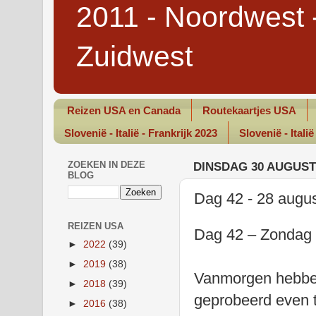
2011 - Noordwest 
Zuidwest
Reizen USA en Canada
Routekaartjes USA
Slovenië - Italië - Frankrijk 2023
Slovenië - Italië
ZOEKEN IN DEZE
DINSDAG 30 AUGUST
BLOG
Dag 42 - 28 augu
REIZEN USA
Dag 42 – Zondag 
►
2022
(39)
►
2019
(38)
Vanmorgen hebben
►
2018
(39)
geprobeerd even t
►
2016
(38)