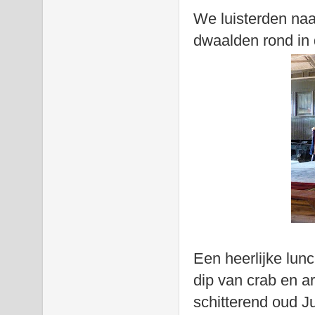
We luisterden naa
dwaalden rond in 
Een heerlijke lun
dip van crab en a
schitterend oud J