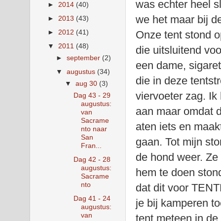
was echter heel s
►
2014
(40)
we het maar bij d
►
2013
(43)
►
2012
(41)
Onze tent stond o
▼
2011
(48)
die uitsluitend v
►
september
(2)
een dame, sigaret
▼
augustus
(34)
die in deze tentst
▼
aug 30
(3)
viervoeter zag. I
Dag 43 - 29
augustus:
aan maar omdat de
van
Sacrame
aten iets en maa
nto naar
San
gaan. Tot mijn s
Fran...
de hond weer. Ze 
Dag 42 - 28
augustus:
hem te doen stond.
Sacrame
nto
dat dit voor TENTE
Dag 41 - 24
je bij kamperen to
augustus:
van
tent meteen in d