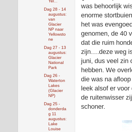
Yel...
was behoorlijk wi
Dag 28 - 14
enorme stortbuien
augustus:
van
het was evengoed
Glacier
NP naar
genomen, de 40 vo
Yellowsto
ne
dat die ruim hond
Dag 27 - 13
zijn….deze weg is
augustus:
Glacier
juni, dus veel zin
National
Park
hebben. We overle
Dag 26 -
die was na afloop 
Waterton
Lakes
leek alsof er voor
(Glacier
NP)
de ruitenwisser z
Dag 25 -
schoner.
donderda
g 11
augustus:
Lake
Louise