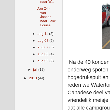
naar W...
Dag 24 -
van
Jasper
naar Lake
Louise
►
aug 11
(2)
►
aug 08
(2)
►
aug 07
(3)
►
aug 05
(4)
Na de 40 konden 
►
aug 02
(2)
onderweg spoten w
►
juli
(12)
hogedrukspuit en 
►
2010
(44)
reden we Waterto
Canadese deel van
vriendelijk meisj
dat alle campgro