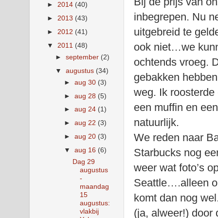
Bij de prijs van o
►
2014
(40)
inbegrepen. Nu ne
►
2013
(43)
uitgebreid te gel
►
2012
(41)
ook niet…we kunn
▼
2011
(48)
►
september
(2)
ochtends vroeg. D
▼
augustus
(34)
gebakken hebben w
►
aug 30
(3)
weg. Ik roosterde
►
aug 28
(5)
een muffin en een
►
aug 24
(1)
natuurlijk.
►
aug 22
(3)
We reden naar Ban
►
aug 20
(3)
▼
aug 16
(6)
Starbucks nog ee
Dag 29
weer wat foto’s op
augustus
-
Seattle….alleen o
maandag
15
komt dan nog wel
augustus:
(ja, alweer!) doo
vlakbij