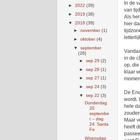
In de v
►
2022
(39)
van tij
►
2019
(38)
Als het
▼
2018
(39)
hier da
tijdzon
►
november
(1)
letterl
►
oktober
(4)
▼
september
Vandaag
(28)
in de 
►
sep 29
(2)
op, die
►
sep 28
(1)
klaar w
►
sep 27
(1)
moment 
►
sep 24
(3)
De Ench
▼
sep 22
(3)
wordt. 
Donderdag
hele da
20
zouden
septembe
r – dag
Maar v
24: Santa
heeft d
Fe
passeer
Woensdag