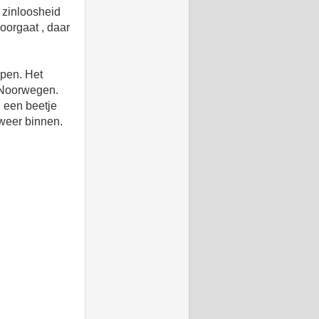
e zinloosheid
doorgaat , daar
open. Het
n Noorwegen.
, een beetje
s weer binnen.