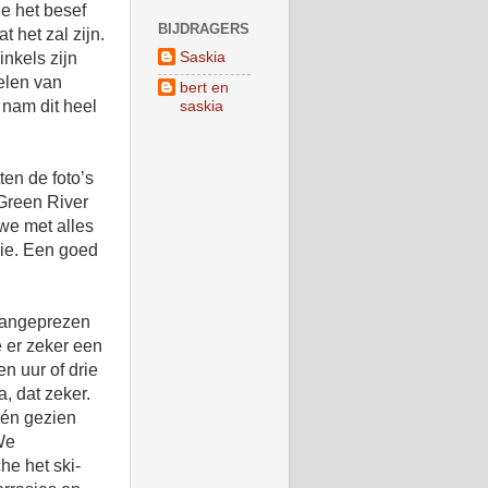
je het besef
BIJDRAGERS
t het zal zijn.
Saskia
inkels zijn
selen van
bert en
e nam dit heel
saskia
ten de foto’s
 Green River
 we met alles
rie. Een goed
 aangeprezen
e er zeker een
n uur of drie
, dat zeker.
één gezien
We
he het ski-