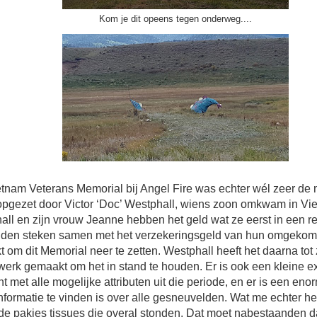
Kom je dit opeens tegen onderweg....
etnam Veterans Memorial bij Angel Fire was echter wél zeer de 
 opgezet door Victor ‘Doc’ Westphall, wiens zoon omkwam in Vi
ll en zijn vrouw Jeanne hebben het geld wat ze eerst in een re
ilden steken samen met het verzekeringsgeld van hun omgeko
t om dit Memorial neer te zetten. Westphall heeft het daarna tot 
erk gemaakt om het in stand te houden. Er is ook een kleine ex
ht met alle mogelijke attributen uit die periode, en er is een eno
nformatie te vinden is over alle gesneuvelden. Wat me echter het
de pakjes tissues die overal stonden. Dat moet nabestaanden d