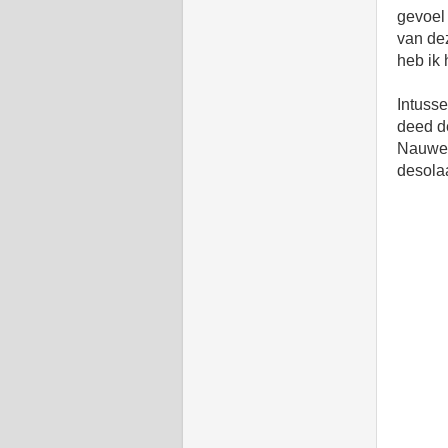
gevoel 
van dez
heb ik 
Intuss
deed d
Nauweli
desolaa