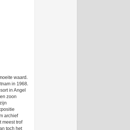
moeite waard.
etnam in 1968.
sort in Angel
men zoon
zijn
positie
rm archief
 meest trof
an toch het