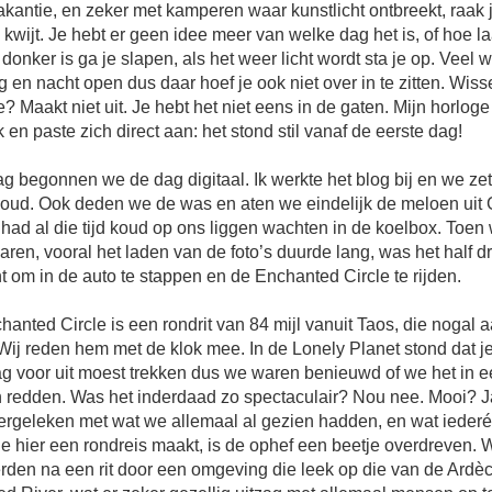
akantie, en zeker met kamperen waar kunstlicht ontbreekt, raak 
d kwijt. Je hebt er geen idee meer van welke dag het is, of hoe laa
 donker is ga je slapen, als het weer licht wordt sta je op. Veel w
g en nacht open dus daar hoef je ook niet over in te zitten. Wis
e? Maakt niet uit. Je hebt het niet eens in de gaten. Mijn horlog
ijk en paste zich direct aan: het stond stil vanaf de eerste dag!
 begonnen we de dag digitaal. Ik werkte het blog bij en we zet
cloud. Ook deden we de was en aten we eindelijk de meloen uit
 had al die tijd koud op ons liggen wachten in de koelbox. Toen
aren, vooral het laden van de foto’s duurde lang, was het half d
om in de auto te stappen en de Enchanted Circle te rijden.
anted Circle is een rondrit van 84 mijl vanuit Taos, die nogal
Wij reden hem met de klok mee. In de Lonely Planet stond dat j
g voor uit moest trekken dus we waren benieuwd of we het in ee
 redden. Was het inderdaad zo spectaculair? Nou nee. Mooi? Ja
ergeleken met wat we allemaal al gezien hadden, en wat ieder
ie hier een rondreis maakt, is de ophef een beetje overdreven. 
den na een rit door een omgeving die leek op die van de Ardèc