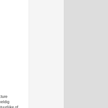
cture
weldig
uurlijke of