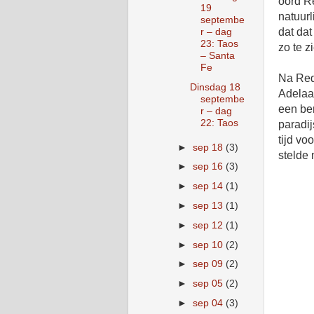
oord Re
19
natuurl
septembe
dat da
r – dag
23: Taos
zo te z
– Santa
Fe
Na Red
Dinsdag 18
Adelaa
septembe
een ber
r – dag
22: Taos
paradij
tijd vo
►
sep 18
(3)
stelde 
►
sep 16
(3)
►
sep 14
(1)
►
sep 13
(1)
►
sep 12
(1)
►
sep 10
(2)
►
sep 09
(2)
►
sep 05
(2)
►
sep 04
(3)