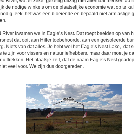
d River, wat er zeker gezellig uitzag met allemaal mensen op t
ijk de nodige winkels om de plaatselijke economie wat op te kal
t nodig leek, het was een bloeiende en bepaald niet armlastig
ien.
 River kwamen we in Eagle’s Nest. Dat roept beelden op van h
rsnest dat ooit aan Hitler toebehoorde, aan een geïsoleerde bu
g. Niets van dat alles. Je hebt wel het Eagle’s Nest Lake,
dat s
s te zijn voor vissers en natuurliefhebbers, maar daar moet je d
or uittrekken. Het plaatsje zelf, dat de naam Eagle’s Nest geadop
niet veel voor. We zijn dus doorgereden.