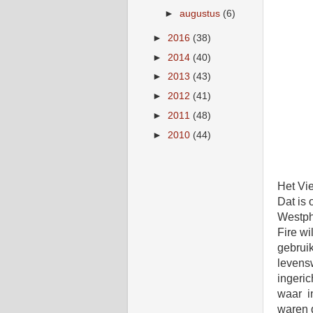
►
augustus
(6)
►
2016
(38)
►
2014
(40)
►
2013
(43)
►
2012
(41)
►
2011
(48)
►
2010
(44)
Het Vi
Dat is
Westpha
Fire w
gebruik
levensw
ingeric
waar
i
waren 