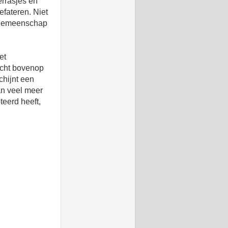
errasjes en
efateren. Niet
e gemeenschap
et
rcht bovenop
chijnt een
an veel meer
teerd heeft,