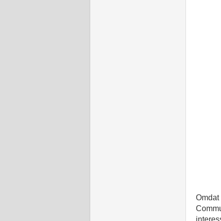
Omdat 
Commun
interes