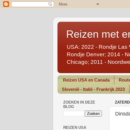
Reizen met en
USA: 2022 - Rondje Las 
Rondje Denver; 2014 - No
Chicago; 2011 - Noordwe
Reizen USA en Canada
Route
Slovenië - Italië - Frankrijk 2023
ZOEKEN IN DEZE
ZATERD
BLOG
Dinsd
REIZEN USA