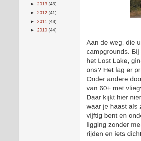
►
2013
(43)
►
2012
(41)
►
2011
(48)
►
2010
(44)
Aan de weg, die u
campgrounds. Bij 
het Lost Lake, gi
ons? Het lag er pr
Onder andere door
van 60+ met vliegv
Daar kijkt hier ni
waar je haast als
vijftig bent en o
ligging zonder me
rijden en iets dic