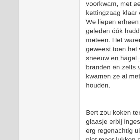
voorkwam, met een
kettingzaag klaar 
We liepen erheen o
geleden óók hadd
meteen. Het waren
geweest toen het
sneeuw en hagel. 
branden en zelfs
kwamen ze al met
houden.
Bert zou koken te
glaasje erbij ing
erg regenachtig ui
niet meer lukken 