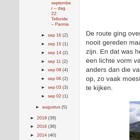
septembe
r – dag
22:
Telluride
– Paonia
De route ging ov
►
sep 16
(2)
nooit gereden maa
►
sep 15
(1)
zijn. En dat was h
►
sep 14
(2)
een lichte vorm v
►
sep 11
(2)
anders dan die va
►
sep 08
(4)
op, zo vaak moes
►
sep 06
(2)
te kijken.
►
sep 03
(3)
►
sep 02
(1)
►
augustus
(5)
►
2018
(39)
►
2016
(38)
►
2014
(40)