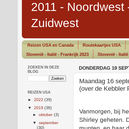
2011 - Noordwest 
Zuidwest
Reizen USA en Canada
Routekaartjes USA
Slovenië - Italië - Frankrijk 2023
Slovenië - Italië
ZOEKEN IN DEZE
DONDERDAG 19 SEP
BLOG
Maandag 16 septe
(over de Kebbler 
REIZEN USA
►
2022
(39)
▼
2019
(38)
Vanmorgen, bij h
►
oktober
(3)
Shirley geheten. 
▼
september
munten, en haar d
(30)