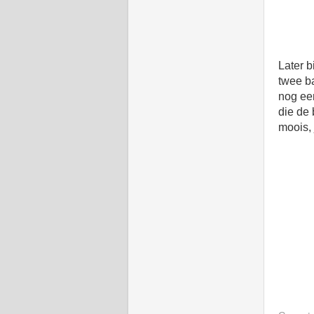
Later b
twee b
nog een
die de
moois, 