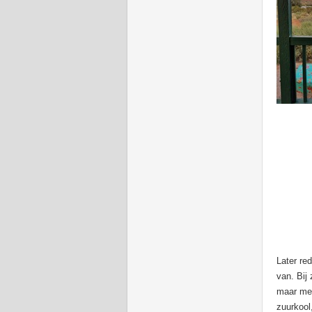
Later re
van. Bij
maar mee
zuurkool,