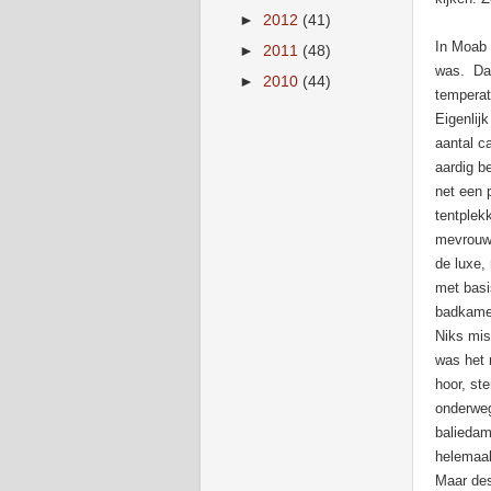
►
2012
(41)
In Moab 
►
2011
(48)
was. Dat
►
2010
(44)
temperat
Eigenlij
aantal c
aardig b
net een 
tentplek
mevrouw 
de luxe,
met basi
badkamer
Niks mis
was het 
hoor, ste
onderweg
baliedam
helemaal
Maar des