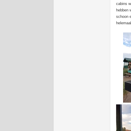
cabins w
hebben w
schoon e
helemaal