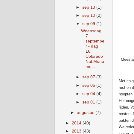
►
sep 13
(1)
►
sep 10
(2)
▼
sep 09
(1)
Woensdag
7
septembe
r - dag
16:
Colorado
Meestal
Nat.Monu
me...
►
sep 07
(3)
Met enig
►
sep 05
(1)
rust en 
►
sep 04
(4)
hoopten 
Het enig
►
sep 01
(1)
rijden.
V
►
augustus
(7)
posten. 
pakten d
►
2014
(40)
We reden
►
2013
(43)
kijken. Z