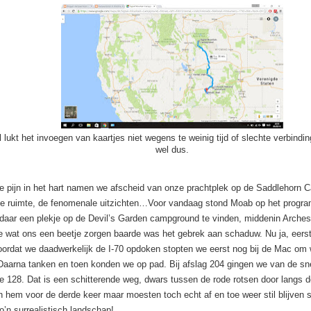
 lukt het invoegen van kaartjes niet wegens te weinig tijd of slechte verbindi
wel dus.
e pijn in het hart namen we afscheid van onze prachtplek op de Saddlehorn
de ruimte, de fenomenale uitzichten…Voor vandaag stond Moab op het prog
daar een plekje op de Devil’s Garden campground te vinden, middenin Arches
e wat ons een beetje zorgen baarde was het gebrek aan schaduw. Nu ja, eer
oordat we daadwerkelijk de
I-70 opdoken stopten we eerst nog bij de Mac om 
Daarna tanken en toen konden we op pad. Bij afslag 204 gingen we van de sn
e 128. Dat is een schitterende weg, dwars tussen de rode rotsen door langs d
 hem voor de derde keer maar moesten toch echt af en toe weer stil blijven 
o’n surrealistisch landschap!