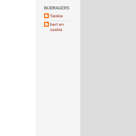
BIJDRAGERS
Saskia
bert en
saskia