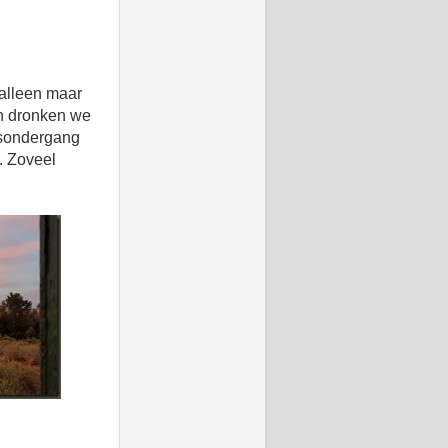
 alleen maar
n dronken we
onsondergang
. Zoveel