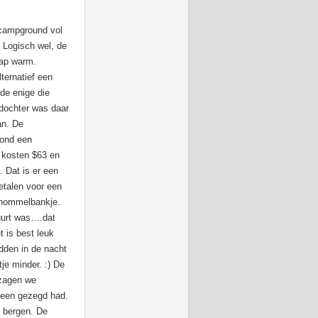
 campground vol
. Logisch wel, de
nap warm.
ternatief een
de enige die
dochter was daar
an. De
tond een
 kosten $63 en
 Dat is er een
etalen voor een
chommelbankje.
uurt was….dat
t is best leuk
idden in de nacht
je minder. :) De
 zagen we
teen gezegd had.
e bergen. De