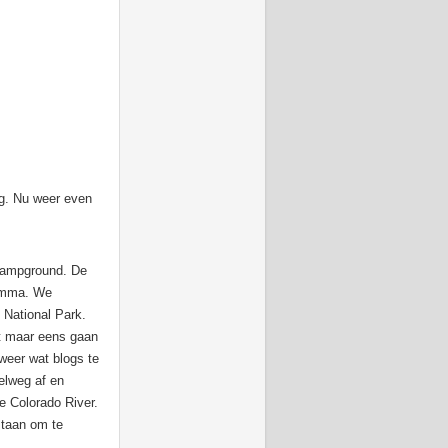
ng. Nu weer even
 Campground. De
ramma. We
 National Park.
st maar eens gaan
weer wat blogs te
elweg af en
e Colorado River.
staan om te