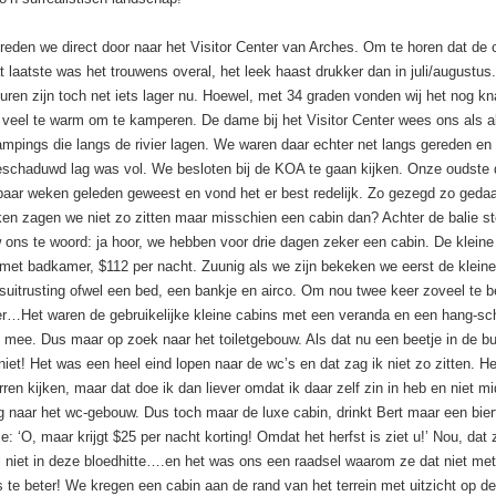
reden we direct door naar het Visitor Center van Arches. Om te horen dat de
 laatste was het trouwens overal, het leek haast drukker dan in juli/augustus
uren zijn toch net iets lager nu. Hoewel, met 34 graden vonden wij het nog k
k veel te warm om te kamperen. De dame bij het Visitor Center wees ons als al
ampings die langs de rivier lagen. We waren daar echter net langs gereden en 
eschaduwd lag was vol. We besloten bij de KOA te gaan kijken. Onze oudste 
paar weken geleden geweest en vond het er best redelijk. Zo gezegd zo geda
ken zagen we niet zo zitten maar misschien een cabin dan? Achter de balie s
ons te woord: ja hoor, we hebben voor drie dagen zeker een cabin. De kleine
 met badkamer, $112 per nacht. Zuunig als we zijn bekeken we eerst de kleine.
suitrusting ofwel een bed, een bankje en airco. Om nou twee keer zoveel te b
…Het waren de gebruikelijke kleine cabins met een veranda en een hang-s
 mee. Dus maar op zoek naar het toiletgebouw. Als dat nu een beetje in de b
niet! Het was een heel eind lopen naar de wc’s en dat zag ik niet zo zitten. He
rren kijken, maar dat doe ik dan liever omdat ik daar zelf zin in heb en niet m
 naar het wc-gebouw. Dus toch maar de luxe cabin, drinkt Bert maar een biert
e: ‘O, maar krijgt $25 per nacht korting! Omdat het herfst is ziet u!’ Nou, dat
 niet in deze bloedhitte….en het was ons een raadsel waarom ze dat niet me
 te beter! We kregen een cabin aan de rand van het terrein met uitzicht op d