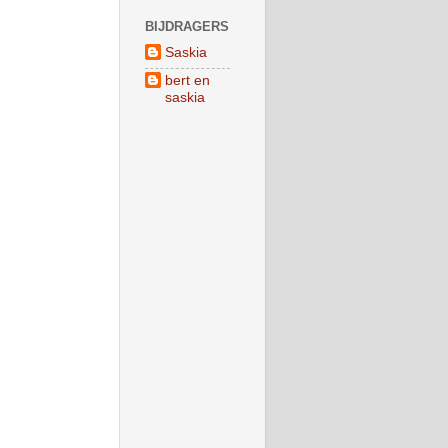
BIJDRAGERS
Saskia
bert en
saskia