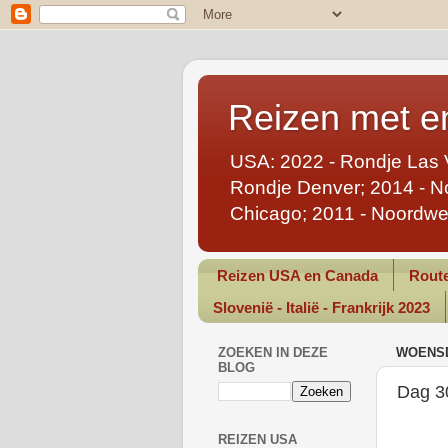
Reizen met en
USA: 2022 - Rondje Las 
Rondje Denver; 2014 - No
Chicago; 2011 - Noordwe
Reizen USA en Canada
Route
Slovenië - Italië - Frankrijk 2023
ZOEKEN IN DEZE
WOENSD
BLOG
Dag 3
REIZEN USA