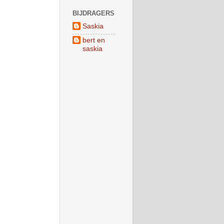
BIJDRAGERS
Saskia
bert en
saskia