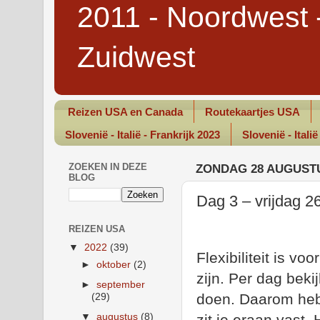
2011 - Noordwest 
Zuidwest
Reizen USA en Canada
Routekaartjes USA
Slovenië - Italië - Frankrijk 2023
Slovenië - Italië
ZOEKEN IN DEZE
ZONDAG 28 AUGUSTU
BLOG
Dag 3 – vrijdag 2
REIZEN USA
▼
2022
(39)
Flexibiliteit is v
►
oktober
(2)
zijn. Per dag bek
►
september
doen. Daarom heb
(29)
▼
augustus
(8)
zit je eraan vast.