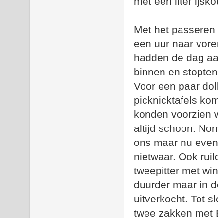
met een liter ijs
Met het passeren 
een uur naar voren
hadden de dag aan
binnen en stopten
Voor een paar dol
picknicktafels k
konden voorzien wa
altijd schoon. No
ons maar nu even 
nietwaar. Ook rui
tweepitter met wi
duurder maar in d
uitverkocht. Tot s
twee zakken met E