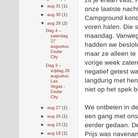
►
aug 31
(1)
onze laatste nac
►
aug 30
(1)
Campground konde
▼
aug 28
(2)
voren halen. Die s
Dag 4 –
maandag. Vanwege
zaterdag
27
hadden we beslote
augustus:
Cedar
maar ze alleen te
City
vorige week zater
Dag 3 –
negatief getest w
vrijdag 26
augustus:
langdurig met hen 
Las
Vegas -
niet op het spek b
Cedar
City
We ontbeten in de 
►
aug 27
(1)
een gang met ons
►
aug 26
(1)
eerder gedaan. De
►
aug 23
(1)
Prijs was navenan
►
aug 18
(1)