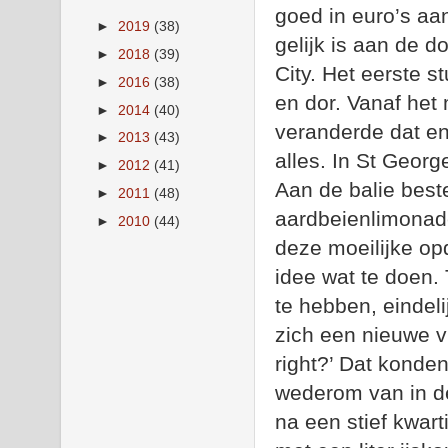
goed in euro’s a
►
2019
(38)
gelijk is aan de d
►
2018
(39)
City. Het eerste s
►
2016
(38)
en dor. Vanaf he
►
2014
(40)
veranderde dat en
►
2013
(43)
alles. In St Georg
►
2012
(41)
Aan de balie best
►
2011
(48)
aardbeienlimonade
►
2010
(44)
deze moeilijke op
idee wat te doen. 
te hebben, eindeli
zich een nieuwe v
right?’ Dat konden
wederom van in de
na een stief kwar