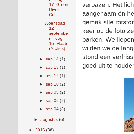
verbazen. Het lic
17: Green
River –
aangenaam én het
Col...
gemak alle rotsfo
Woensdag
12
keer op de foto ze
septembe
parken! We liepen 
r – dag
16: Moab
wilden we de lang
(Arches)
stond een verfris
►
sep 14
(1)
goed uit te houde
►
sep 13
(1)
►
sep 12
(1)
►
sep 10
(2)
►
sep 09
(2)
►
sep 05
(2)
►
sep 04
(3)
►
augustus
(6)
►
2016
(38)