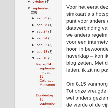
►
oktober
(4)
Voor het eerst de
▼
september
(28)
simkaart als hots
►
sep 29
(2)
punt voor andere
►
sep 28
(1)
dataverbinding va
►
sep 27
(1)
we anders regelm
►
sep 24
(3)
voor een internet
►
sep 22
(3)
hoor, in bewoonde
►
sep 18
(3)
haverklap – kon i
▼
sep 16
(3)
blog zetten. Met d
Vrijdag 14
septembe
letten, ik zit nu 
r – dag
18:
Colorado
Om 8.15 vanmorge
Monumen
t –...
Tot onze vreugde 
Donderdag
wel anders gezien
13
septembe
de vierde of de vi
r – dag