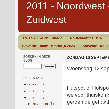
2011 - Noordwest 
Zuidwest
Reizen USA en Canada
Routekaartjes USA
Slovenië - Italië - Frankrijk 2023
Slovenië - Italië
ZOEKEN IN DEZE
ZONDAG 16 SEPTEMB
BLOG
Woensdag 12 sept
REIZEN USA
►
2022
(39)
Hutspot of Hotspo
►
2019
(38)
we voor thuiskoms
▼
2018
(39)
geroemde gehaktb
►
november
(1)