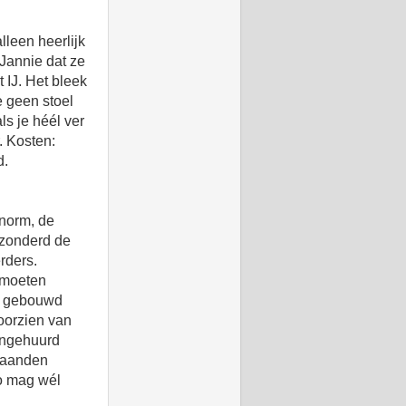
lleen heerlijk
 Jannie dat ze
 IJ. Het bleek
e geen stoel
ls je héél ver
. Kosten:
d.
enorm, de
ezonderd de
rders.
 moeten
en gebouwd
oorzien van
 ingehuurd
 maanden
no mag wél