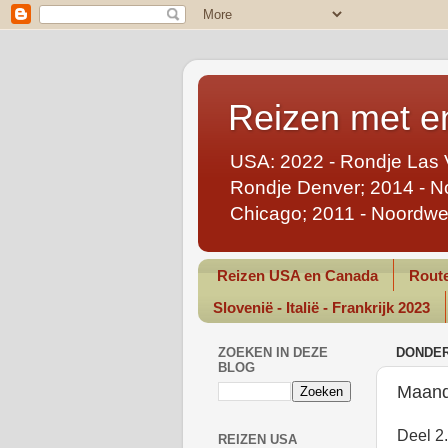
Reizen met en
USA: 2022 - Rondje Las 
Rondje Denver; 2014 - No
Chicago; 2011 - Noordwe
Reizen USA en Canada
Route
Slovenië - Italië - Frankrijk 2023
ZOEKEN IN DEZE
DONDER
BLOG
Maand
Deel 2
REIZEN USA