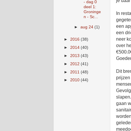
je daar
- dag 0
deel 1:
Groninge
In rest
n - Sc...
gegeten
een ap
►
aug 24
(1)
een dri
neer ko
►
2016
(38)
over he
►
2014
(40)
€500.0
►
2013
(43)
Goedemo
►
2012
(41)
Dit bre
►
2011
(48)
prijzen
►
2010
(44)
mensen
Gevolg
slapen.
gaan w
sanitai
worden
gelede
meedoe