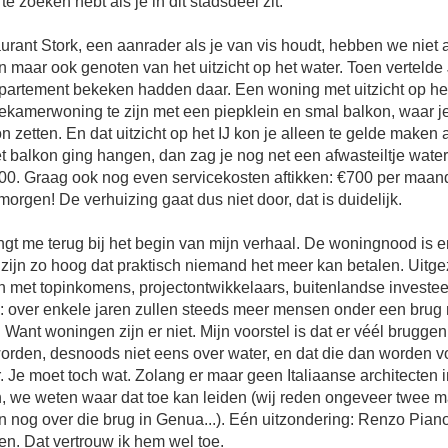
 te zoeken hebt als je in dit stadsdeel zit.
aurant Stork, een aanrader als je van vis houdt, hebben we niet a
 maar ook genoten van het uitzicht op het water. Toen vertelde
partement bekeken hadden daar. Een woning met uitzicht op het
ekamerwoning te zijn met een piepklein en smal balkon, waar j
n zetten. En dat uitzicht op het IJ kon je alleen te gelde maken a
t balkon ging hangen, dan zag je nog net een afwasteiltje water
00. Graag ook nog even servicekosten aftikken: €700 per maan
rgen! De verhuizing gaat dus niet door, dat is duidelijk.
ngt me terug bij het begin van mijn verhaal. De woningnood is 
 zijn zo hoog dat praktisch niemand het meer kan betalen. Uitg
 met topinkomens, projectontwikkelaars, buitenlandse investee
: over enkele jaren zullen steeds meer mensen onder een brug
 Want woningen zijn er niet. Mijn voorstel is dat er véél brugg
orden, desnoods niet eens over water, en dat die dan worden v
r. Je moet toch wat. Zolang er maar geen Italiaanse architecten
, we weten waar dat toe kan leiden (wij reden ongeveer twee
n nog over die brug in Genua...). Eén uitzondering: Renzo Pia
n. Dat vertrouw ik hem wel toe.