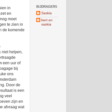
BIJDRAGERS
ien in
Saskia
ezet en
 nog moet
bert en
gen te zien in
saskia
en de komende
e
 niet helpen,
ertraagde
m een uur of
dbagage bij
ouke ons
Amsterdam
ng. Door de
sultaat is een
og veel
oeven zijn en
me afvraag wat