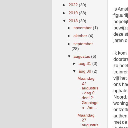
►
2022
(39)
Is Ams
►
2019
(38)
figuurl
▼
2018
(39)
hopeli
bewijze
►
november
(1)
deze s
►
oktober
(4)
jaren o
►
september
(28)
Ik kom
▼
augustus
(6)
doorbra
►
aug 31
(3)
zo heet
▼
aug 30
(2)
treinre
vijf he
Maandag
27
ons ha
augustus
ophale
- dag 0
Noord.
deel 2:
Groninge
woning
n - Am...
ontzett
Maandag
authent
27
met de 
augustus