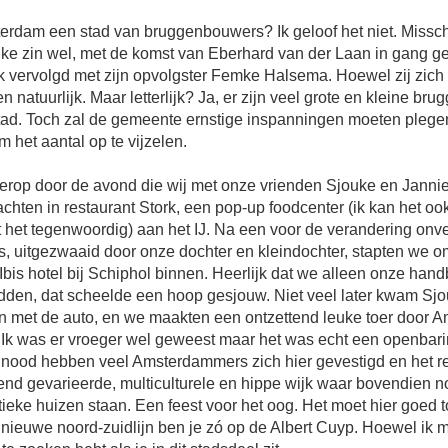
terdam een stad van bruggenbouwers? Ik geloof het niet. Missch
ijke zin wel, met de komst van Eberhard van der Laan in gang g
jk vervolgd met zijn opvolgster Femke Halsema. Hoewel zij zich
n natuurlijk. Maar letterlijk? Ja, er zijn veel grote en kleine brug
tad. Toch zal de gemeente ernstige inspanningen moeten pleg
m het aantal op te vijzelen.
 erop door de avond die wij met onze vrienden Sjouke en Janni
chten in restaurant Stork, een pop-up foodcenter (ik kan het ook
 het tegenwoordig) aan het IJ. Na een voor de verandering onv
is, uitgezwaaid door onze dochter en kleindochter, stapten we o
t Ibis hotel bij Schiphol binnen. Heerlijk dat we alleen onze han
dden, dat scheelde een hoop gesjouw. Niet veel later kwam Sj
n met de auto, en we maakten een ontzettend leuke toer door 
 Ik was er vroeger wel geweest maar het was echt een openbari
nood hebben veel Amsterdammers zich hier gevestigd en het re
end gevarieerde, multiculturele en hippe wijk waar bovendien n
ieke huizen staan. Een feest voor het oog. Het moet hier goed t
nieuwe noord-zuidlijn ben je zó op de Albert Cuyp. Hoewel ik 