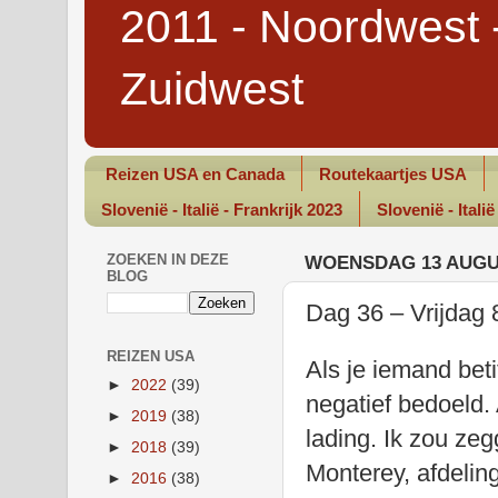
2011 - Noordwest 
Zuidwest
Reizen USA en Canada
Routekaartjes USA
Slovenië - Italië - Frankrijk 2023
Slovenië - Italië
ZOEKEN IN DEZE
WOENSDAG 13 AUGU
BLOG
Dag 36 – Vrijdag 
REIZEN USA
Als je iemand beti
►
2022
(39)
negatief bedoeld.
►
2019
(38)
lading. Ik zou zeg
►
2018
(39)
Monterey, afdeling
►
2016
(38)