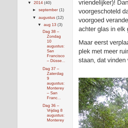
vriendelijker)! Da
▼
2014
(40)
►
september
(1)
voorgeschoteld dat
▼
augustus
(12)
voorgoed verande
▼
aug 13
(3)
achter glas in el
Dag 38 –
Zondag
Maar eerst verpla
10
augustus:
plek met meer rui
San
Francisco
staan, dat vinden
– Düsse...
Dag 37 –
Zaterdag
9
augustus:
Monterey
– San
Franc...
Dag 36 –
Vrijdag 8
augustus:
Monterey