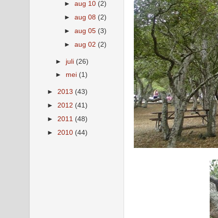
►
aug 10
(2)
►
aug 08
(2)
►
aug 05
(3)
►
aug 02
(2)
►
juli
(26)
►
mei
(1)
►
2013
(43)
►
2012
(41)
►
2011
(48)
►
2010
(44)