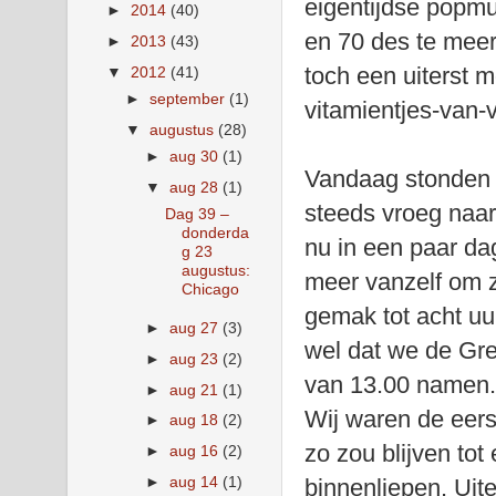
eigentijdse popmuz
►
2014
(40)
en 70 des te meer
►
2013
(43)
toch een uiterst 
▼
2012
(41)
►
september
(1)
vitamientjes-van-
▼
augustus
(28)
►
aug 30
(1)
Vandaag stonden 
▼
aug 28
(1)
steeds vroeg naa
Dag 39 –
donderda
nu in een paar da
g 23
augustus:
meer vanzelf om 
Chicago
gemak tot acht u
►
aug 27
(3)
wel dat we de Gre
►
aug 23
(2)
van 13.00 namen. 
►
aug 21
(1)
Wij waren de eerst
►
aug 18
(2)
zo zou blijven to
►
aug 16
(2)
►
aug 14
(1)
binnenliepen. Uit