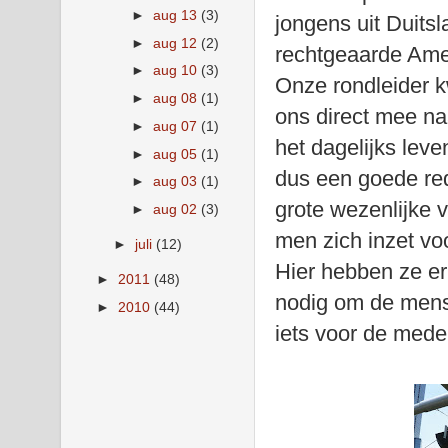
►
aug 13
(3)
jongens uit Duitsl
►
aug 12
(2)
rechtgeaarde Amer
►
aug 10
(3)
Onze rondleider 
►
aug 08
(1)
ons direct mee naa
►
aug 07
(1)
het dagelijks leve
►
aug 05
(1)
dus een goede red
►
aug 03
(1)
grote wezenlijke 
►
aug 02
(3)
men zich inzet vo
►
juli
(12)
Hier hebben ze er
►
2011
(48)
nodig om de mense
►
2010
(44)
iets voor de med