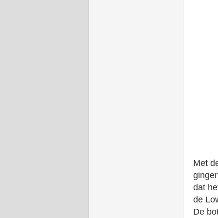
Met de
gingen
dat he
de Low
De bot