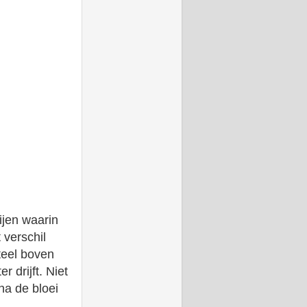
ijen waarin
 verschil
steel boven
r drijft. Niet
na de bloei