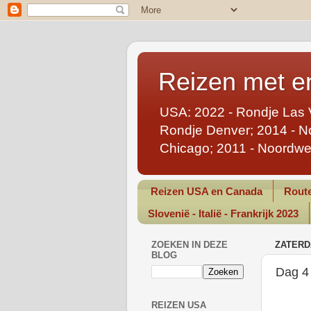
Reizen met en
USA: 2022 - Rondje Las 
Rondje Denver; 2014 - No
Chicago; 2011 - Noordwe
Reizen USA en Canada
Route
Slovenië - Italië - Frankrijk 2023
ZOEKEN IN DEZE
ZATERDA
BLOG
Dag 4 
REIZEN USA