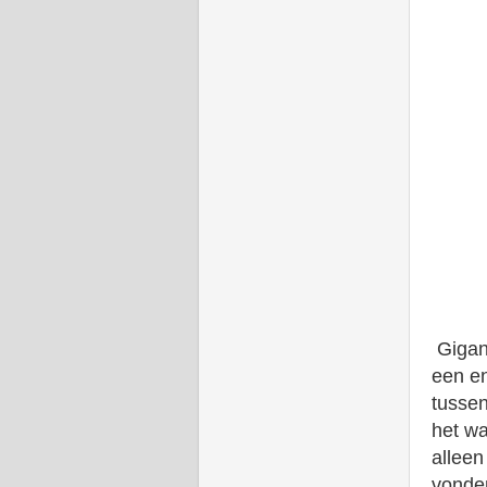
Gigant
een en
tussen
het wa
alleen
vonden