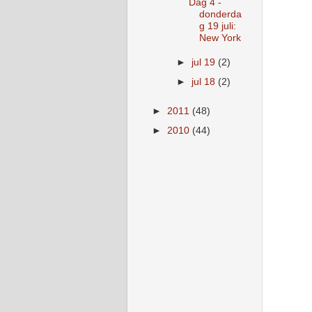
Dag 4 -
donderda
g 19 juli:
New York
►
jul 19
(2)
►
jul 18
(2)
►
2011
(48)
►
2010
(44)