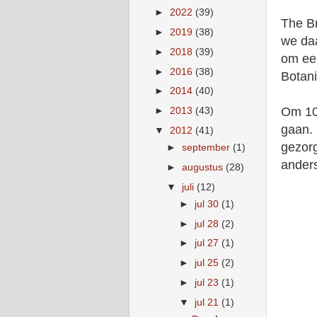
►
2022
(39)
The Br
►
2019
(38)
we daa
►
2018
(39)
om een
►
2016
(38)
Botani
►
2014
(40)
Om 10 
►
2013
(43)
gaan. 
▼
2012
(41)
gezorg
►
september
(1)
ander
►
augustus
(28)
▼
juli
(12)
►
jul 30
(1)
►
jul 28
(2)
►
jul 27
(1)
►
jul 25
(2)
►
jul 23
(1)
▼
jul 21
(1)