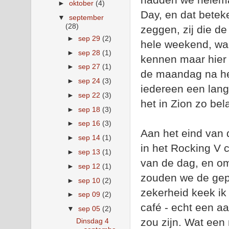
►
oktober
(4)
Day, en dat betek
▼
september
(28)
zeggen, zij die de
►
sep 29
(2)
hele weekend, wan
►
sep 28
(1)
kennen maar hier 
►
sep 27
(1)
de maandag na he
►
sep 24
(3)
iedereen een lang
►
sep 22
(3)
het in Zion zo bel
►
sep 18
(3)
►
sep 16
(3)
Aan het eind van
►
sep 14
(1)
in het Rocking V c
►
sep 13
(1)
van de dag, en om
►
sep 12
(1)
zouden we de gep
►
sep 10
(2)
zekerheid keek ik 
►
sep 09
(2)
café - echt een a
▼
sep 05
(2)
zou zijn. Wat een
Dinsdag 4