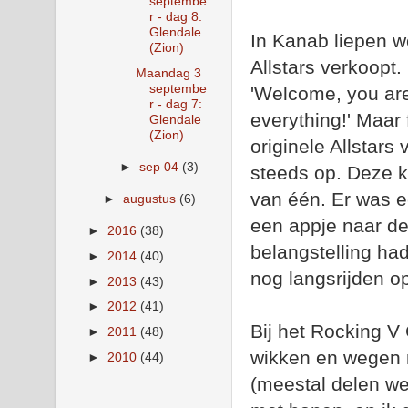
septembe
r - dag 8:
Glendale
In Kanab liepen w
(Zion)
Allstars verkoopt.
Maandag 3
septembe
'Welcome, you are 
r - dag 7:
everything!' Maar f
Glendale
(Zion)
originele Allstar
►
sep 04
(3)
steeds op. Deze k
van één. Er was ec
►
augustus
(6)
een appje naar de
►
2016
(38)
belangstelling h
►
2014
(40)
nog langsrijden 
►
2013
(43)
►
2012
(41)
Bij het Rocking V
►
2011
(48)
wikken en wegen n
►
2010
(44)
(meestal delen we)