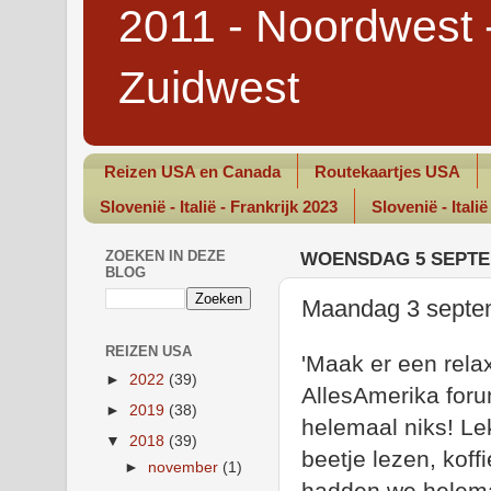
2011 - Noordwest 
Zuidwest
Reizen USA en Canada
Routekaartjes USA
Slovenië - Italië - Frankrijk 2023
Slovenië - Italië
ZOEKEN IN DEZE
WOENSDAG 5 SEPTE
BLOG
Maandag 3 septem
REIZEN USA
'Maak er een rela
►
2022
(39)
AllesAmerika for
►
2019
(38)
helemaal niks! Lek
▼
2018
(39)
beetje lezen, koff
►
november
(1)
hadden we helemaa