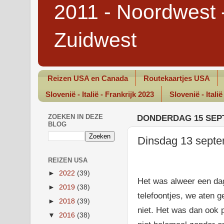
2011 - Noordwest 
Zuidwest
Reizen USA en Canada
Routekaartjes USA
Slovenië - Italië - Frankrijk 2023
Slovenië - Italië
ZOEKEN IN DEZE
DONDERDAG 15 SEP
BLOG
Dinsdag 13 septe
REIZEN USA
►
2022
(39)
Het was alweer een da
►
2019
(38)
telefoontjes, we aten g
►
2018
(39)
niet. Het was dan ook 
▼
2016
(38)