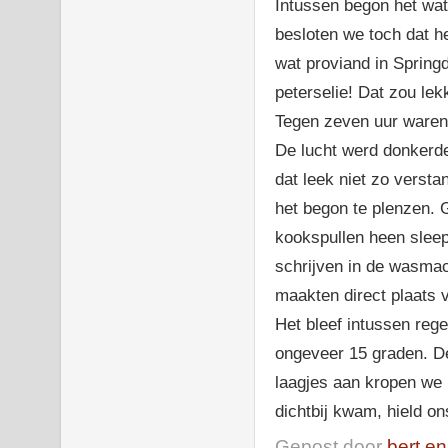
Intussen begon het wa
besloten we toch dat h
wat proviand in Spring
peterselie! Dat zou lek
Tegen zeven uur waren 
De lucht werd donkerde
dat leek niet zo versta
het begon te plenzen.
kookspullen heen sleept
schrijven in de wasma
maakten direct plaats 
Het bleef intussen reg
ongeveer 15 graden. D
laagjes aan kropen we i
dichtbij kwam, hield on
Gepost door
bert en