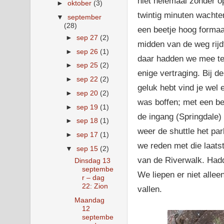
niet helemaal zonder
►
oktober
(3)
twintig minuten wachte
▼
september
(28)
een beetje hoog formaat
►
sep 27
(2)
midden van de weg rijd
►
sep 26
(1)
daar hadden we mee te 
►
sep 25
(2)
enige vertraging. Bij 
►
sep 22
(2)
geluk hebt vind je wel
►
sep 20
(2)
was boffen; met een bee
►
sep 19
(1)
de ingang (Springdale)
►
sep 18
(1)
weer de shuttle het par
►
sep 17
(1)
we reden met die laatst
▼
sep 15
(2)
van de Riverwalk. Hadd
Dinsdag 13
septembe
We liepen er niet allee
r – dag
22: Zion
vallen.
Maandag
12
septembe