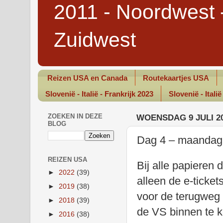
2011 - Noordwest 
Zuidwest
Reizen USA en Canada
Routekaartjes USA
Slovenië - Italië - Frankrijk 2023
Slovenië - Italië
ZOEKEN IN DEZE
WOENSDAG 9 JULI 2
BLOG
Dag 4 – maandag 7
REIZEN USA
Bij alle papieren 
►
2022
(39)
alleen de e-ticket
►
2019
(38)
voor de terugweg
►
2018
(39)
de VS binnen te 
►
2016
(38)