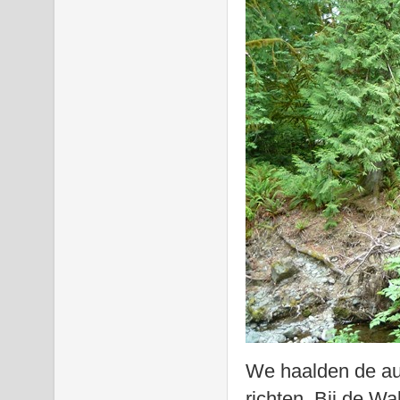
We haalden de au
richten. Bij de W