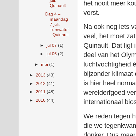
juli:
het nooit meer kou
Quinault
vorst.
Dag 4 –
maandag
7 juli:
Na ook nog iets v
Tumwater
- Quinault
veel, het moet zat
Quinault. Dat ligt
►
jul 07
(1)
deel van het Oly
►
jul 06
(2)
luchtvochtigheid 
►
mei
(1)
bijzonder klimaa
►
2013
(43)
is hier heel normaa
►
2012
(41)
werelderfgoed ver
►
2011
(48)
►
2010
(44)
internationaal bio
We reden tegen ha
die we tegenkwame
donker. Dus maar 