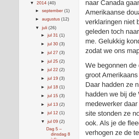
naar Canada gaan
▼
2014
(40)
►
september
(1)
Amerikaanse douan
►
augustus
(12)
verklaringen niet 
▼
juli
(26)
geleden toch naar
►
jul 31
(1)
me. Gelukkig kond
►
jul 30
(3)
zodat we ons map
►
jul 27
(3)
►
jul 25
(2)
We begonnen de d
►
jul 22
(2)
groot Amerikaans 
►
jul 19
(3)
Daar hadden ze no
►
jul 18
(1)
hadden we bij de
►
jul 15
(3)
medewerker daar w
►
jul 13
(2)
site stonden ze n
►
jul 12
(1)
▼
jul 09
(2)
ook. Als je de fl
Dag 5 –
verhogen ze de te
dinsdag 8