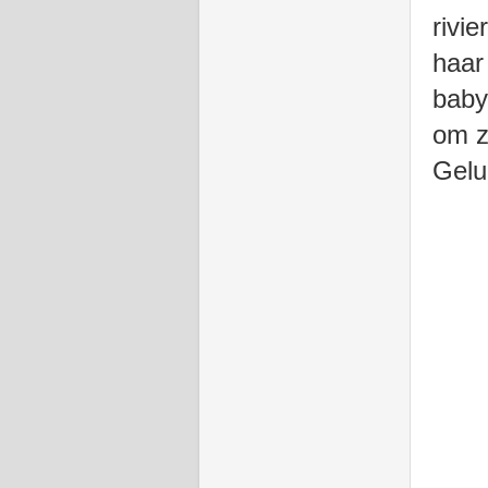
rivi
haar
baby
om z
Geluk