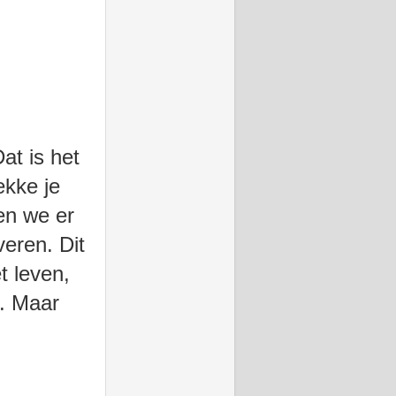
at is het
ekke je
en we er
veren. Dit
t leven,
d. Maar