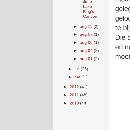
June
Lake –
gele
King’s
Canyon
gelo
te bl
►
aug 11
(2)
►
aug 07
(1)
Die 
►
aug 06
(1)
en n
►
aug 04
(2)
mooi
►
aug 01
(2)
►
juli
(23)
►
mei
(1)
►
2012
(41)
►
2011
(48)
►
2010
(44)