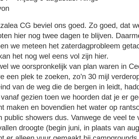
anyon
zalea CG beviel ons goed. Zo goed, dat w
oten hier nog twee dagen te blijven. Daar
en we meteen het zaterdagprobleem getac
kan het nog wel eens vol zijn hier.
el we oorspronkelijk van plan waren in Ce
e een plek te zoeken, zo’n 30 mijl verdero
eind van de weg die de bergen in leidt, ha
 vanaf gezien toen we hoorden dat je er g
t maken en bovendien het water op rants
 public showers dus. Vanwege de veel te 
vallen droogte (begin juni, in plaats van au
t er alleen vuur gemaakt bij campgrounds