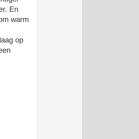
er. En
g om warm
daag op
 een
.