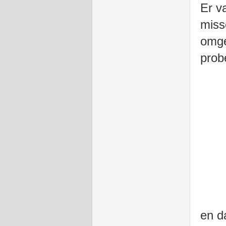
Er va
miss
omge
prob
en d