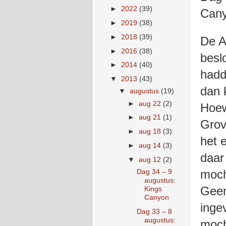
►
2022
(39)
C
►
2019
(38)
►
2018
(39)
De A
►
2016
(38)
besl
►
2014
(40)
hadd
▼
2013
(43)
dan 
▼
augustus
(19)
►
aug 22
(2)
Hoew
►
aug 21
(1)
Grov
►
aug 18
(3)
het 
►
aug 14
(3)
daar
▼
aug 12
(2)
moch
Dag 34 – 9
augustus:
Geen
Kings
Canyon
inge
Dag 33 – 8
augustus:
moch