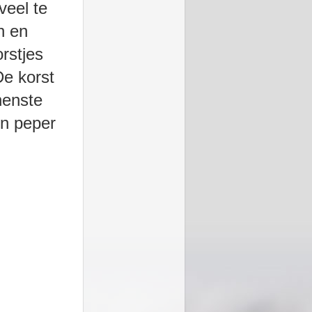
veel te
n en
rstjes
De korst
nenste
en peper