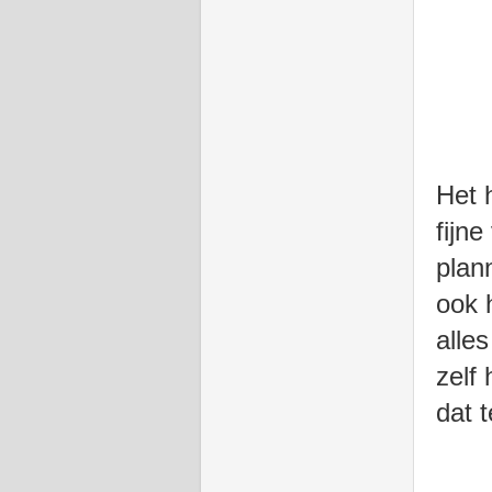
Het 
fijne
plan
ook 
alle
zelf
dat t