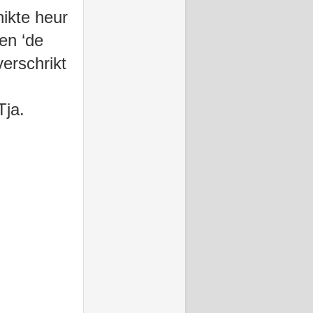
hikte heur
en ‘de
verschrikt
!
Tja.