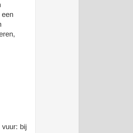
n
 een
n
reren,
vuur: bij