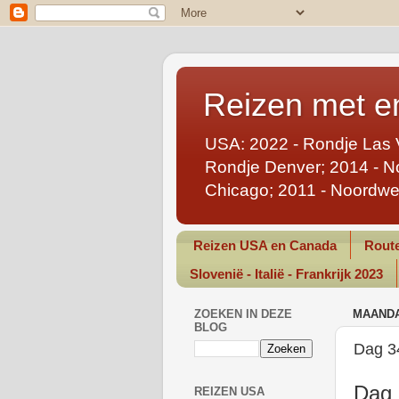
Reizen met en
USA: 2022 - Rondje Las 
Rondje Denver; 2014 - No
Chicago; 2011 - Noordwe
Reizen USA en Canada
Route
Slovenië - Italië - Frankrijk 2023
ZOEKEN IN DEZE
MAANDA
BLOG
Dag 3
Dag 
REIZEN USA