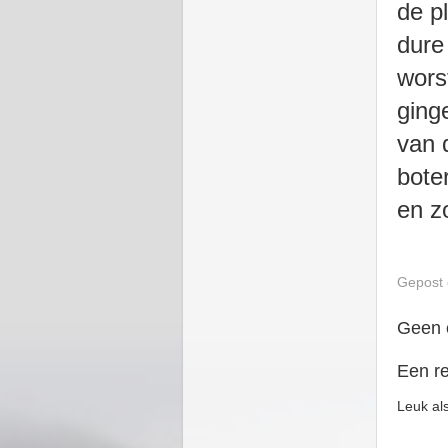
de p
dure
wors
ging
van 
bote
en z
Gepost
Geen 
Een re
Leuk als