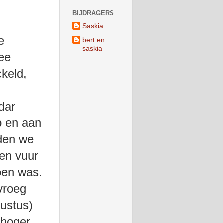
BIJDRAGERS
Saskia
e
bert en
saskia
mee
keld,
dar
p en aan
dden we
een vuur
oen was.
vroeg
gustus)
 hoger