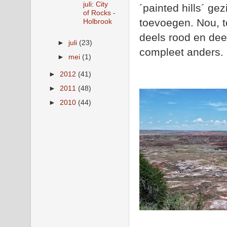
juli: City
´painted hills´ ge
of Rocks -
toevoegen. Nou, t
Holbrook
deels rood en dee
►
juli
(23)
compleet anders.
►
mei
(1)
►
2012
(41)
►
2011
(48)
►
2010
(44)