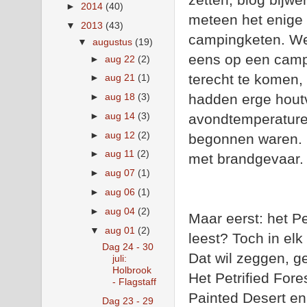
►
2014
(40)
meteen het enige
▼
2013
(43)
campingketen. We
▼
augustus
(19)
eens op een camp
►
aug 22
(2)
terecht te komen,
►
aug 21
(1)
hadden erge houtv
►
aug 18
(3)
►
aug 14
(3)
avondtemperature
►
aug 12
(2)
begonnen waren. B
►
aug 11
(2)
met brandgevaar.
►
aug 07
(1)
►
aug 06
(1)
►
aug 04
(2)
Maar eerst: het Pe
▼
aug 01
(2)
leest? Toch in el
Dag 24 - 30
Dat wil zeggen, 
juli:
Holbrook
Het Petrified Fore
- Flagstaff
Painted Desert en
Dag 23 - 29