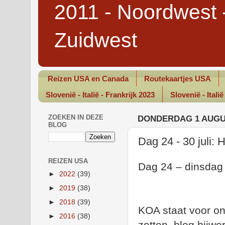
2011 - Noordwest 
Zuidwest
Reizen USA en Canada
Routekaartjes USA
Slovenië - Italië - Frankrijk 2023
Slovenië - Italië
ZOEKEN IN DEZE
DONDERDAG 1 AUGU
BLOG
Dag 24 - 30 juli: 
REIZEN USA
Dag 24 – dinsdag 3
►
2022
(39)
►
2019
(38)
►
2018
(39)
KOA staat voor on
►
2016
(38)
zetten, blog bijwe