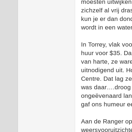
moesten uitwijken
zichzelf al vrij dr
kun je er dan don
wordt in een wate
In Torrey, vlak v
huur voor $35. Da
van harte, ze war
uitnodigend uit. H
Centre. Dat lag ze
was daar….droog 
ongeëvenaard la
gaf ons humeur ee
Aan de Ranger o
weersvooruitzicht