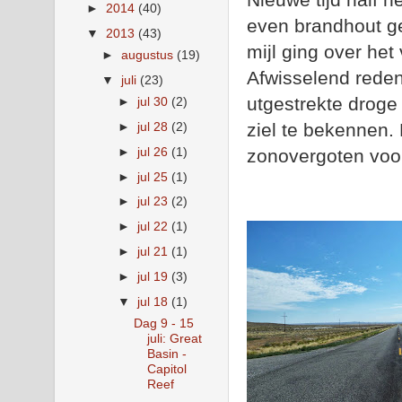
►
2014
(40)
even brandhout g
▼
2013
(43)
mijl ging over het
►
augustus
(19)
Afwisselend reden
▼
juli
(23)
utgestrekte droge
►
jul 30
(2)
ziel te bekennen.
►
jul 28
(2)
►
jul 26
(1)
zonovergoten voo
►
jul 25
(1)
►
jul 23
(2)
►
jul 22
(1)
►
jul 21
(1)
►
jul 19
(3)
▼
jul 18
(1)
Dag 9 - 15
juli: Great
Basin -
Capitol
Reef