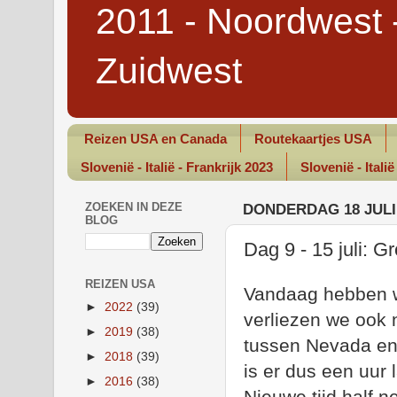
2011 - Noordwest 
Zuidwest
Reizen USA en Canada
Routekaartjes USA
Slovenië - Italië - Frankrijk 2023
Slovenië - Italië
ZOEKEN IN DEZE
DONDERDAG 18 JULI
BLOG
Dag 9 - 15 juli: G
REIZEN USA
Vandaag hebben we
►
2022
(39)
verliezen we ook 
►
2019
(38)
tussen Nevada en 
►
2018
(39)
is er dus een uur l
►
2016
(38)
Nieuwe tijd half 